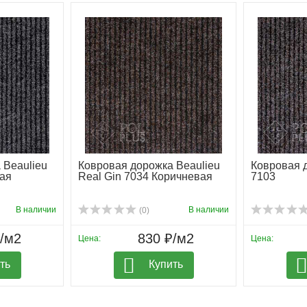
 Beaulieu
Ковровая дорожка Beaulieu
Ковровая д
рая
Real Gin 7034 Коричневая
7103
В наличии
В наличии
(0)
₽/м2
830 ₽/м2
Цена:
Цена:
ть
Купить