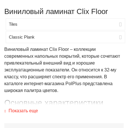
Виниловый ламинат Clix Floor
Tiles
Classic Plank
Виниловый ламинат Clix Floor – коллекции
современных напольных покрытий, которые сочетают
привлекательный внешний вид и хорошие
эксплуатационные показатели. Он относится к 32-му
классу, что расширяет спектр его применения. В
каталоге интернет-магазина PolPlus представлена
широкая палитра цветов.
Основные характеристики
Показать еще
Ламинат Clix Floor изготавливается на основе LVT
(Luxury Vinyl Tile). Высококачественный полимерный
материал полностью безопасен. В период