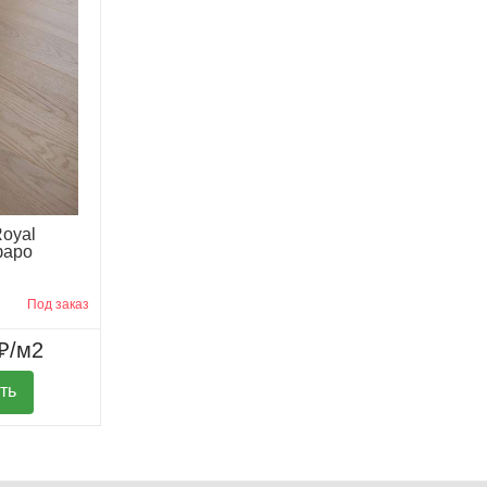
Royal
фаро
Под заказ
₽/м2
ть