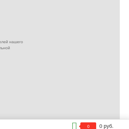
елей нашего
льной
0 руб.
0