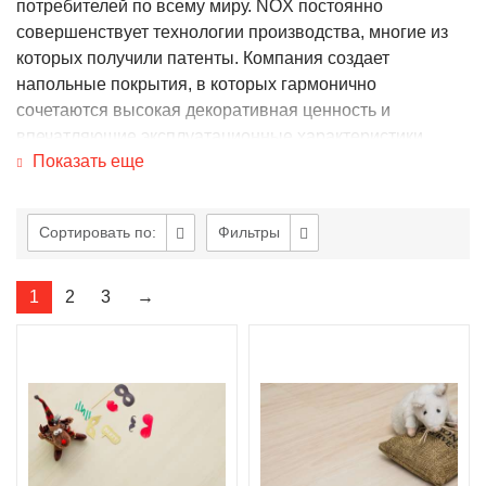
потребителей по всему миру. NOX постоянно
совершенствует технологии производства, многие из
которых получили патенты. Компания создает
напольные покрытия, в которых гармонично
сочетаются высокая декоративная ценность и
впечатляющие эксплуатационные характеристики.
Показать еще
Все напольные покрытия NOX — это:
- экологичность и абсолютная безопасность для
Сортировать по:
Фильтры
здоровья людей и домашних животных;
- долговечность - срок службы покрытия достигает 15
1
2
3
→
лет;
- простота в сборке благодаря особой замковой
системе и возможности укладки по одной плашке;
- богатый выбор из большого разнообразия цветов,
оттенков и фактур - от классических до нестандартных;