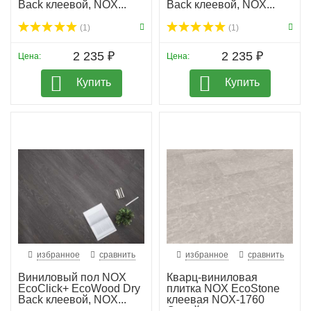
Back клеевой, NOX...
Back клеевой, NOX...
(1)
(1)
2 235 ₽
2 235 ₽
Цена:
Цена:
Купить
Купить
избранное
сравнить
избранное
сравнить
Виниловый пол NOX
Кварц-виниловая
EcoClick+ EcoWood Dry
плитка NOX EcoStone
Back клеевой, NOX...
клеевая NOX-1760
Синай