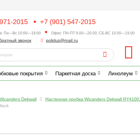
 971-2015
+7 (901) 547-2015
ка: Пн—Вс 10:00—18:00
Офис: ПН-ПТ 9.00—20.00, СБ-ВС 10.00—19.00
братный звонок
polplus@mail.ru
обковые покрытия
Паркетная доска
Линолеум
Wicanders Dekwall
Настенная пробка Wicanders Dekwall RY41001 
lack