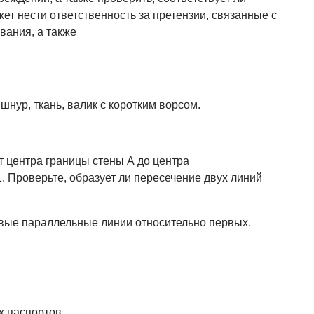
ет нести ответственность за претензии, связанные с
ания, а также
шнур, ткань, валик с коротким ворсом.
т центра границы стены А до центра
 Проверьте, образует ли пересечение двух линий
овые параллельные линии относительно первых.
х паспортов.