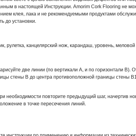
нным в настоящей Инструкции. Amorim Cork Flooring не мож
ием клея, лака и не рекомендуемыми продуктами обслужив
ь до установки.
, рулетка, канцелярский нож, карандаш, уровень, меловой 
исуйте две линии (по вертикали А, и по горизонтали В). О
ицы стены B до центра противоположной границы стены В1.
 При необходимости повторите предыдущий шаг, начертив н
оложение в точке пересечения линий.
те инструкции по применению и информации из технически