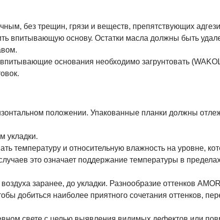
чным, без трещин, грязи и веществ, препятствующих адгези
чить впитывающую основу. Остатки масла должны быть уда
вом.
о впитывающие основания необходимо загрунтовать (WAKOL 
овок.
изонтальном положении. Упакованные планки должны отлеж
м укладки.
ть температуру и относительную влажность на уровне, ко
лучаев это означает поддержание температуры в пределах
 воздуха заранее, до укладки. Разнообразие оттенков AMO
обы добиться наиболее приятного сочетания оттенков, пере
евном свете с целью выявления видимых дефектов или повр