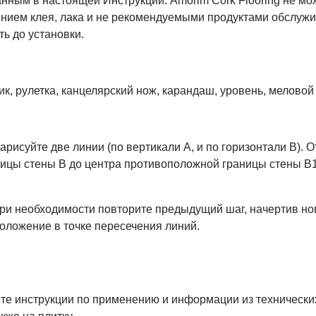
нным в настоящей Инструкции. Amorim Cork Flooring не мож
ием клея, лака и не рекомендуемыми продуктами обслужив
ь до установки.
, рулетка, канцелярский нож, карандаш, уровень, меловой 
исуйте две линии (по вертикали А, и по горизонтали В). О
ицы стены B до центра противоположной границы стены В1.
 При необходимости повторите предыдущий шаг, начертив н
оложение в точке пересечения линий.
те инструкции по применению и информации из технически