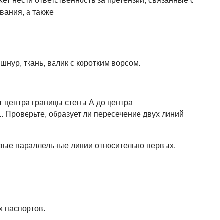
ет нести ответственность за претензии, связанные с
ания, а также
шнур, ткань, валик с коротким ворсом.
т центра границы стены А до центра
 Проверьте, образует ли пересечение двух линий
овые параллельные линии относительно первых.
х паспортов.