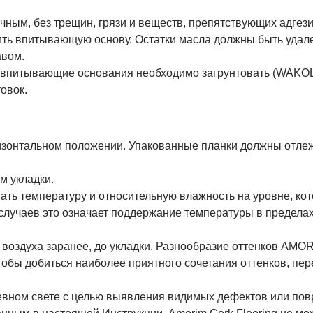
чным, без трещин, грязи и веществ, препятствующих адгези
чить впитывающую основу. Остатки масла должны быть уда
вом.
о впитывающие основания необходимо загрунтовать (WAKOL 
овок.
изонтальном положении. Упакованные планки должны отлеж
м укладки.
ть температуру и относительную влажность на уровне, ко
лучаев это означает поддержание температуры в пределах
 воздуха заранее, до укладки. Разнообразие оттенков AMO
обы добиться наиболее приятного сочетания оттенков, пере
евном свете с целью выявления видимых дефектов или повр