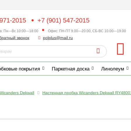
 971-2015
+7 (901) 547-2015
ка: Пн—Вс 10:00—18:00
Офис: ПН-ПТ 9.00—20.00, СБ-ВС 10.00—19.00
братный звонок
polplus@mail.ru
обковые покрытия
Паркетная доска
Линолеум
Wicanders Dekwall
Настенная пробка Wicanders Dekwall RY48001