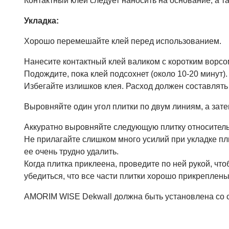
Контактный клей следует наносить на основание, а та
Укладка:
Хорошо перемешайте клей перед использованием.
Нанесите контактный клей валиком с коротким ворсом
Подождите, пока клей подсохнет (около 10-20 минут).
Избегайте излишков клея. Расход должен составлять 15
Выровняйте один угол плитки по двум линиям, а зате
Аккуратно выровняйте следующую плитку относительн
Не прилагайте слишком много усилий при укладке пли
ее очень трудно удалить.
Когда плитка приклеена, проведите по ней рукой, чт
убедиться, что все части плитки хорошо прикреплены 
AMORIM WISE Dekwall должна быть установлена со 