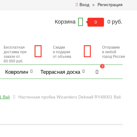
Вход
Регистрация
Корзина
0 руб.
0
Бесплатная
Скидки
Отправим
доставка при
и подарки
в любой
заказе от
от объема
город России
60 000 руб.
3
Ковролин
Террасная доска
 Bali
Настенная пробка Wicanders Dekwall RY48001 Bali