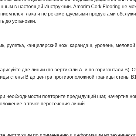
нным в настоящей Инструкции. Amorim Cork Flooring не мож
ием клея, лака и не рекомендуемыми продуктами обслужив
ь до установки.
, рулетка, канцелярский нож, карандаш, уровень, меловой 
исуйте две линии (по вертикали А, и по горизонтали В). О
ицы стены B до центра противоположной границы стены В1.
 При необходимости повторите предыдущий шаг, начертив н
оложение в точке пересечения линий.
те инструкции по применению и информации из технически