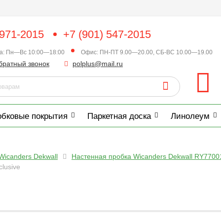
 971-2015
+7 (901) 547-2015
ка: Пн—Вс 10:00—18:00
Офис: ПН-ПТ 9.00—20.00, СБ-ВС 10.00—19.00
братный звонок
polplus@mail.ru
обковые покрытия
Паркетная доска
Линолеум
Wicanders Dekwall
Настенная пробка Wicanders Dekwall RY77001
lusive