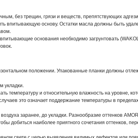
чным, без трещин, грязи и веществ, препятствующих адгези
чить впитывающую основу. Остатки масла должны быть уда
вом.
о впитывающие основания необходимо загрунтовать (WAKOL 
овок.
изонтальном положении. Упакованные планки должны отлеж
м укладки.
ть температуру и относительную влажность на уровне, ко
лучаев это означает поддержание температуры в пределах
 воздуха заранее, до укладки. Разнообразие оттенков AMO
обы добиться наиболее приятного сочетания оттенков, пере
евном свете с целью выявления видимых дефектов или повр