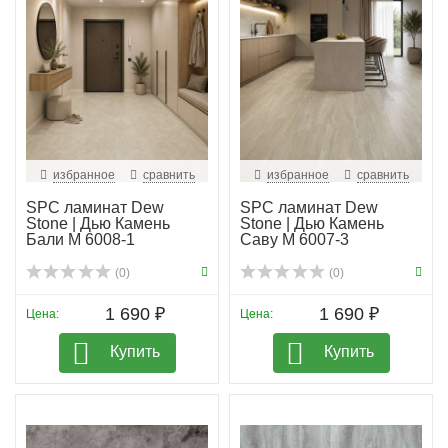
предлагает широкий выбор в сдержанных светлых и
темных оттенках «под мрамор», идеально
вписывающихся в интерьеры в современном стиле.
Обновите пространство с DEW и оцените
непревзойденное качество и стиль!
избранное
сравнить
избранное
сравнить
SPC ламинат Dew
SPC ламинат Dew
Stone | Дью Камень
Stone | Дью Камень
Бали М 6008-1
Саву М 6007-3
(0)
(0)
1 690 ₽
1 690 ₽
Цена:
Цена:
Купить
Купить