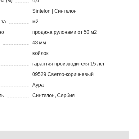
а (м)
4,0
Sintelon | Синтелон
 за
м2
но
продажа рулонами от 50 м2
)
43 мм
войлок
гарантия производителя 15 лет
09529 Светло-коричневый
Аура
ль
Синтелон, Сербия