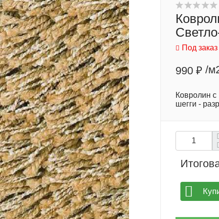
Коврол
Светло
Под заказ
/м
990 ₽
Ковролин с 
шегги - раз
Итогова
Куп