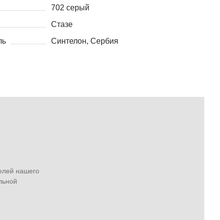
702 серый
Стазе
ль
Синтелон, Сербия
елей нашего
льной