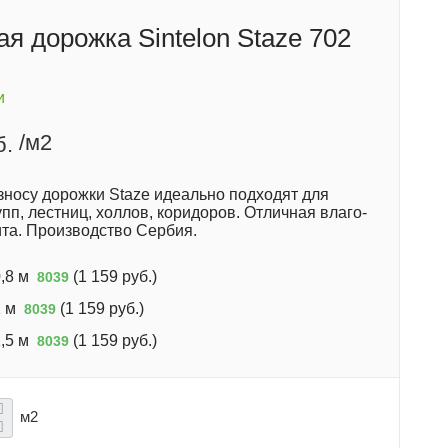
я дорожка Sintelon Staze 702
и
/м2
б.
зносу дорожки Staze идеально подходят для
пп, лестниц, холлов, коридоров. Отличная влаго-
ита. Производство Сербия.
,8 м
(
1 159 руб.
)
8039
 м
(
1 159 руб.
)
8039
,5 м
(
1 159 руб.
)
8039
м2