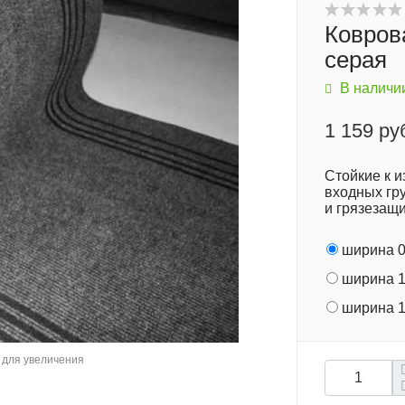
Коврова
серая
В наличи
1 159 ру
Стойкие к и
входных гру
и грязезащ
ширина 0
ширина 1
ширина 1
для увеличения