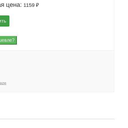
я цена:
1159 ₽
ить
taze