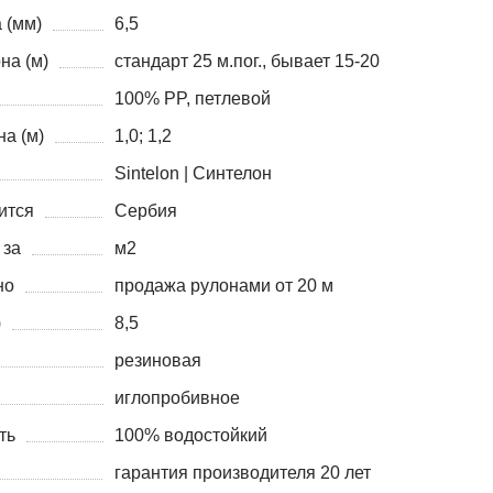
 (мм)
6,5
на (м)
стандарт 25 м.пог., бывает 15-20
100% PP, петлевой
а (м)
1,0; 1,2
Sintelon | Синтелон
ится
Сербия
 за
м2
но
продажа рулонами от 20 м
)
8,5
резиновая
иглопробивное
ть
100% водостойкий
гарантия производителя 20 лет