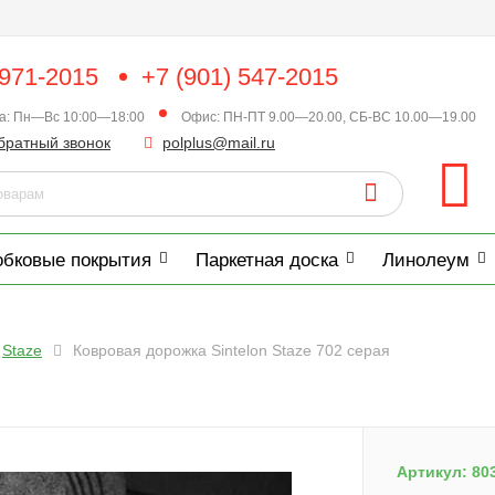
 971-2015
+7 (901) 547-2015
ка: Пн—Вс 10:00—18:00
Офис: ПН-ПТ 9.00—20.00, СБ-ВС 10.00—19.00
братный звонок
polplus@mail.ru
обковые покрытия
Паркетная доска
Линолеум
Staze
Ковровая дорожка Sintelon Staze 702 серая
Артикул:
80