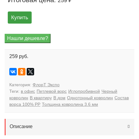
259 ₽
Купить
259 руб.
Категория:
ФлорТ Экспо
Теги:
в офис
Петлевой ворс
Иглопробивной
Черный
ковролин
В квартиру
В дом
Однотонный ковролин
Состав
ворса 100% PP
Толщина ковролина 3.6 мм
Описание