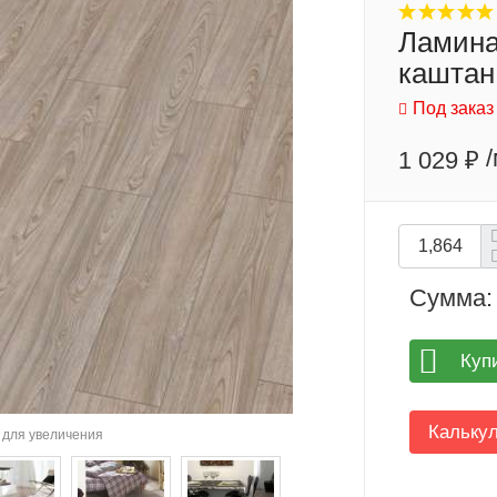
Ламинат
каштан
Под заказ
1 029 ₽
Сумма:
Куп
Кальку
для увеличения