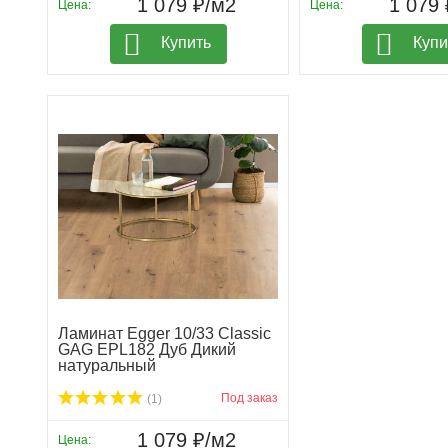
1 079 ₽/м2
1 079 
Цена:
Цена:
Купить
Купи
Ламинат Egger 10/33 Classic
GAG EPL182 Дуб Дикий
натуральный
Под заказ
(1)
1 079 ₽/м2
Цена: