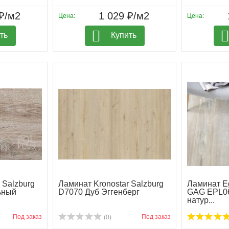
₽/м2
1 029 ₽/м2
Цена:
Цена:
ть
Купить
 Salzburg
Ламинат Kronostar Salzburg
Ламинат Eg
ьный
D7070 Дуб Эггенберг
GAG EPL06
натур...
Под заказ
Под заказ
(0)