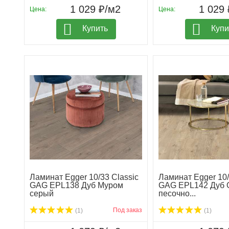
1 029 ₽/м2
1 029 
Цена:
Цена:
Купить
Купи
Ламинат Egger 10/33 Classic
Ламинат Egger 10/
GAG EPL138 Дуб Муром
GAG EPL142 Дуб 
серый
песочно...
Под заказ
(1)
(1)