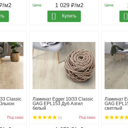
₽/м2
1 029 ₽/м2
Цена:
Цена:
ть
Купить
33 Classic
Ламинат Egger 10/33 Classic
Ламинат Eg
Ольхон
GAG EPL153 Дуб Азгил
GAG EPL15
белый
светлый
Под заказ
Под заказ
(1)