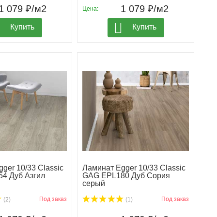
1 079 ₽/м2
1 079 ₽/м2
Цена:
Купить
Купить
ger 10/33 Classic
Ламинат Egger 10/33 Classic
4 Дуб Азгил
GAG EPL180 Дуб Сория
серый
Под заказ
Под заказ
(2)
(1)