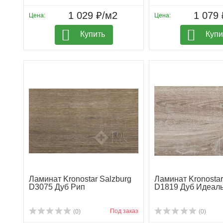
1 029 ₽/м2
1 079 
Цена:
Цена:
Купить
Купи
Ламинат Kronostar Salzburg
Ламинат Kronostar
D3075 Дуб Рип
D1819 Дуб Идеал
Под заказ
(0)
(0)