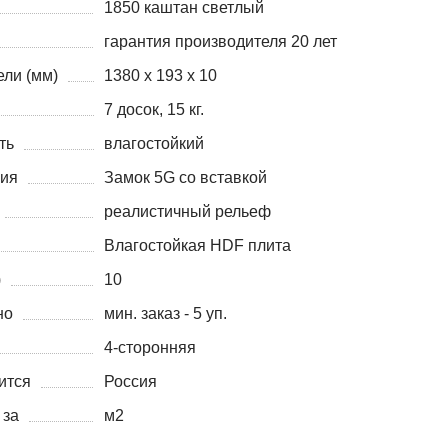
1850 каштан светлый
гарантия производителя 20 лет
ли (мм)
1380 х 193 х 10
7 досок, 15 кг.
ть
влагостойкий
ния
Замок 5G со вставкой
реалистичный рельеф
Влагостойкая HDF плита
)
10
но
мин. заказ - 5 уп.
4-сторонняя
ится
Россия
 за
м2