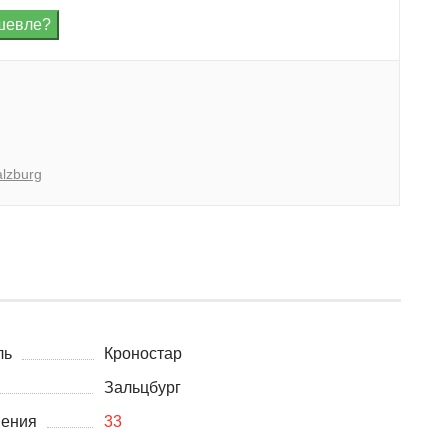
lzburg
ль
Кроностар
Зальцбург
нения
33