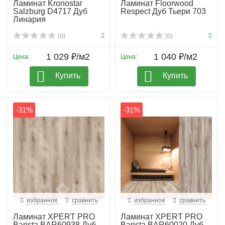
Ламинат Kronostar
Ламинат Floorwood
Salzburg D4717 Дуб
Respect Дуб Тьери 703
Линария
(0)
(0)
1 029 ₽/м2
1 040 ₽/м2
Цена:
Цена:
Купить
Купить
-31%
-31%
избранное
сравнить
избранное
сравнить
Ламинат XPERT PRO
Ламинат XPERT PRO
Barista BAR60938 Дуб
Barista BAR60020 Дуб