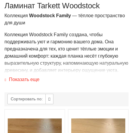
Ламинат Tarkett Woodstock
Коллекция
Woodstock Family
— тёплое пространство
для души
Коллекция Woodstock Family создана, чтобы
поддерживать уют и гармонию вашего дома. Она
предназначена для тех, кто ценит тёплые эмоции и
домашний комфорт: каждая планка несёт глубокую
выразительную структуру, напоминающую натуральную
древесину, и добавляет интерьеру ощущение уюта.
Показать еще
Ключевые характеристики
• 100% влагостойкость PRO Tech3S — надёжная
защита от влаги, минимизирует риск деформации и
Сортировать по:
появление плесени.
• Пожарный сертификат КМ3 — повышенная
безопасность при использовании в жилых и
общественных помещениях.