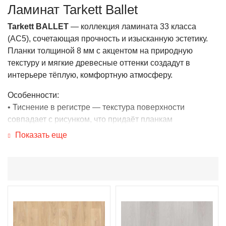
Ламинат Tarkett Ballet
Tarkett BALLET
— коллекция ламината 33 класса
(AC5), сочетающая прочность и изысканную эстетику.
Планки толщиной 8 мм с акцентом на природную
текстуру и мягкие древесные оттенки создадут в
интерьере тёплую, комфортную атмосферу.
Особенности:
• Тиснение в регистре — текстура поверхности
совпадает с рисунком, что придаёт планкам
натуральность и глубину древесного рисунка.
Показать еще
• Эффект массивной доски и 4‑х сторонняя фаска —
визуально увеличивают масштаб покрытия и
подчёркивают классический стиль.
• PRO Tech3S — усиленная влагостойкость, снижает
риск деформации и защищает от проникновения влаги.