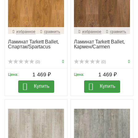
• Владельцам квартир и частных домов, которым
важны эстетика и практичность.
• Коммерческим объектам с интенсивной
эксплуатацией, где требуется прочное покрытие с
избранное
сравнить
избранное
сравнить
выразительным дизайном
Ламинат Tarkett Ballet,
Ламинат Tarkett Ballet,
Спартак/Spartacus
Кармен/Carmen
(0)
(0)
1 469 ₽
1 469 ₽
Цена:
Цена:
Купить
Купить