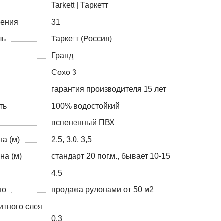
Tarkett | Таркетт
нения
31
ль
Таркетт (Россия)
Гранд
Сохо 3
гарантия производителя 15 лет
ть
100% водостойкий
вспененный ПВХ
а (м)
2.5, 3,0, 3,5
на (м)
стандарт 20 пог.м., бывает 10-15
)
4.5
но
продажа рулонами от 50 м2
итного слоя
0.3