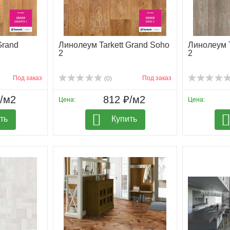
Grand
Линолеум Tarkett Grand Soho
Линолеум T
2
2
Под заказ
Под заказ
(0)
₽/м2
812 ₽/м2
Цена:
Цена:
ть
Купить