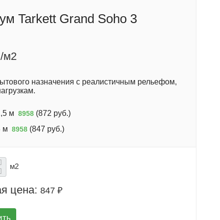
м Tarkett Grand Soho 3
/м2
ытового назначения с реалистичным рельефом,
нагрузкам.
,5 м
(
872 руб.
)
8958
 м
(
847 руб.
)
8958
м2
я цена:
847 ₽
ить