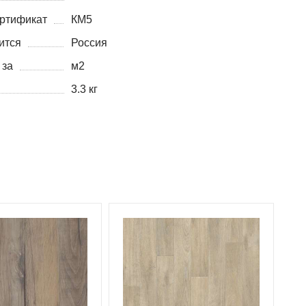
ртификат
КМ5
ится
Россия
 за
м2
3.3 кг