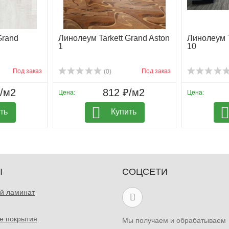
Grand
Линолеум Tarkett Grand Aston
Линолеум T
1
10
Под заказ
Под заказ
(0)
₽/м2
812 ₽/м2
Цена:
Цена:
ть
Купить
Ы
СОЦСЕТИ
й ламинат
е покрытия
Мы получаем и обрабатываем