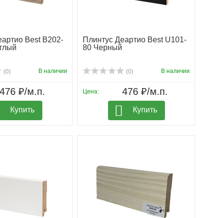
артио Best B202-
Плинтус Деартио Best U101-
етлый
80 Черный
В наличии
В наличии
(0)
(0)
476 ₽/м.п.
476 ₽/м.п.
Цена:
Купить
Купить