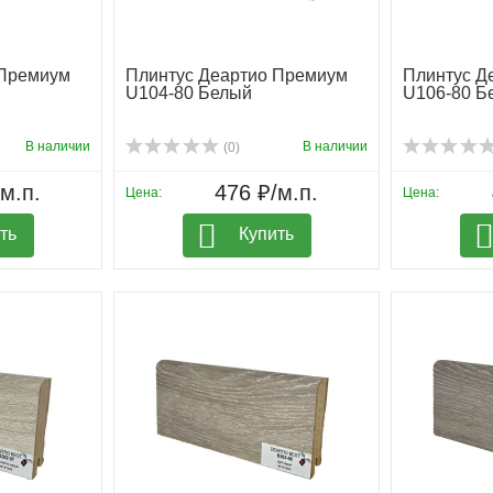
 Премиум
Плинтус Деартио Премиум
Плинтус Д
U104-80 Белый
U106-80 Б
В наличии
В наличии
(0)
м.п.
476 ₽/м.п.
Цена:
Цена:
ть
Купить