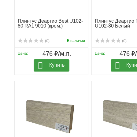
Плинтус Деартио Best U102-
Плинтус Деартио
80 RAL 9010 (крем.)
U102-80 Белый
В наличии
(0)
(0)
476 ₽/м.п.
476 ₽/
Цена:
Цена:
Купить
Купи