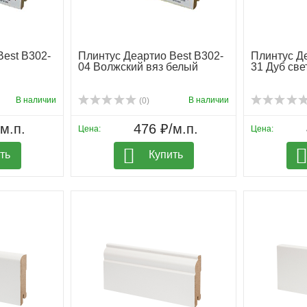
Best B302-
Плинтус Деартио Best B302-
Плинтус Де
04 Волжский вяз белый
31 Дуб св
В наличии
В наличии
(0)
м.п.
476 ₽/м.п.
Цена:
Цена:
ть
Купить