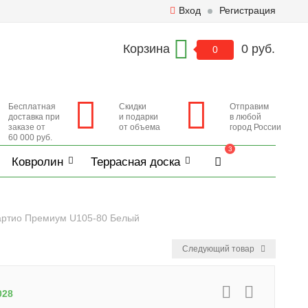
Вход
Регистрация
Корзина
0 руб.
0
Бесплатная
Скидки
Отправим
доставка при
и подарки
в любой
заказе от
от объема
город России
60 000 руб.
3
Ковролин
Террасная доска
артио Премиум U105-80 Белый
Следующий товар
028