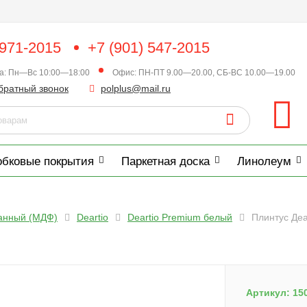
 971-2015
+7 (901) 547-2015
ка: Пн—Вс 10:00—18:00
Офис: ПН-ПТ 9.00—20.00, СБ-ВС 10.00—19.00
братный звонок
polplus@mail.ru
обковые покрытия
Паркетная доска
Линолеум
анный (МДФ)
Deartio
Deartio Premium белый
Плинтус Де
Артикул:
15