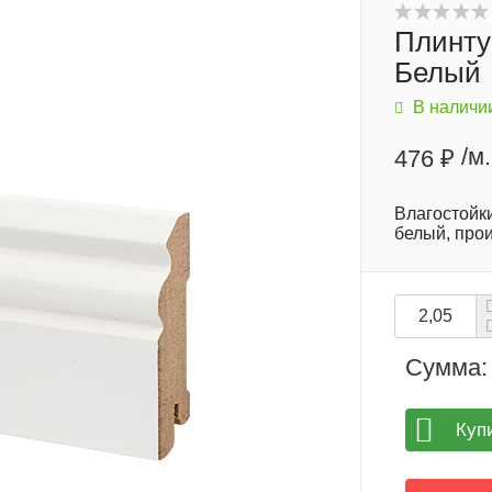
Плинту
Белый
В наличи
/м.
476 ₽
Влагостойк
белый, про
Сумма:
Куп