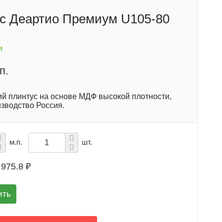
с Деартио Премиум U105-80
и
п.
ий плинтус на основе МДФ высокой плотности,
изводство Россия.
м.п.
шт.
975.8 ₽
ить