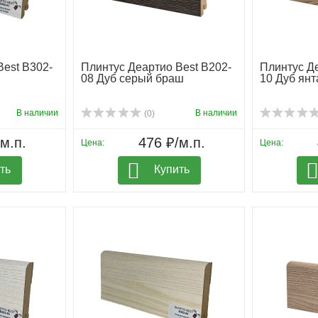
Best B302-
Плинтус Деартио Best B202-
Плинтус Де
08 Дуб серый браш
10 Дуб ян
В наличии
В наличии
(0)
м.п.
476 ₽/м.п.
Цена:
Цена:
ть
Купить