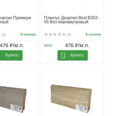
еартио Премиум
Плинтус Деартио Best B302-
елый
05 Вяз перламутровый
В наличии
В наличии
(0)
(0)
476 ₽/м.п.
476 ₽/м.п.
Цена:
Купить
Купить