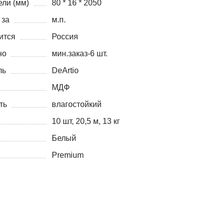
ли (мм)
80 * 16 * 2050
 за
м.п.
ится
Россия
но
мин.заказ-6 шт.
ль
DeArtio
МДФ
ть
влагостойкий
10 шт, 20,5 м, 13 кг
Белый
Premium