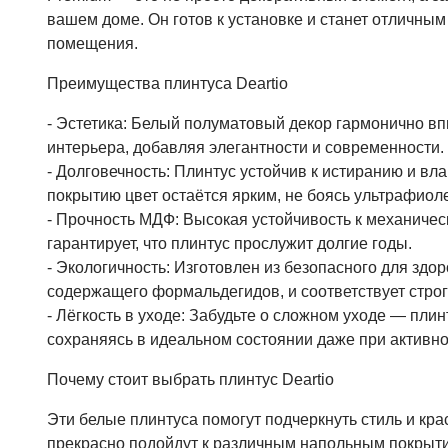
вашем доме. Он готов к установке и станет отличны
помещения.
Преимущества плинтуса Deartio
- Эстетика: Белый полуматовый декор гармонично вп
интерьера, добавляя элегантности и современности.
- Долговечность: Плинтус устойчив к истиранию и вл
покрытию цвет остаётся ярким, не боясь ультрафиоле
- Прочность МДФ: Высокая устойчивость к механиче
гарантирует, что плинтус прослужит долгие годы.
- Экологичность: Изготовлен из безопасного для здо
содержащего формальдегидов, и соответствует стро
- Лёгкость в уходе: Забудьте о сложном уходе — плин
сохраняясь в идеальном состоянии даже при активно
Почему стоит выбрать плинтус Deartio
Эти белые плинтуса помогут подчеркнуть стиль и кра
прекрасно подойдут к различным напольным покрыти