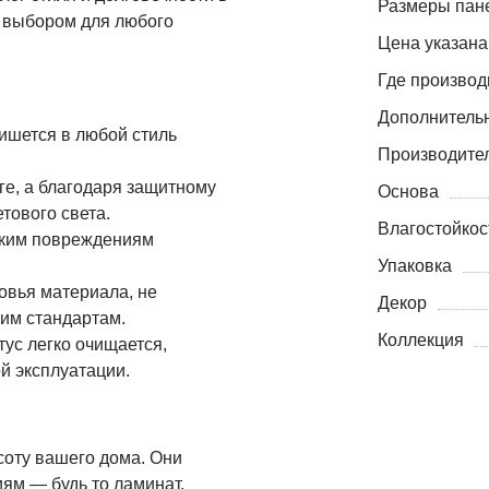
Размеры пане
м выбором для любого
Цена указана
Где производ
Дополнитель
ишется в любой стиль
Производите
аге, а благодаря защитному
Основа
тового света.
Влагостойкос
ским повреждениям
Упаковка
ровья материала, не
Декор
гим стандартам.
Коллекция
тус легко очищается,
й эксплуатации.
соту вашего дома. Они
ям — будь то ламинат,