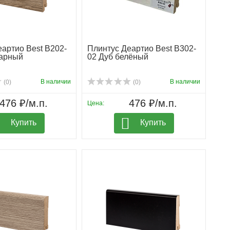
артио Best B202-
Плинтус Деартио Best B302-
тарный
02 Дуб белёный
В наличии
В наличии
(0)
(0)
476 ₽/м.п.
476 ₽/м.п.
Цена:
Купить
Купить