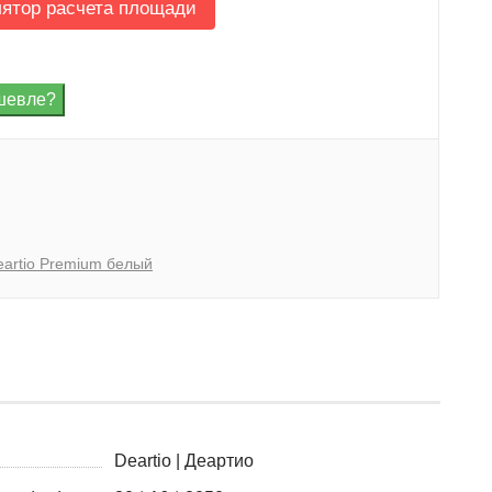
лятор расчета площади
eartio Premium белый
Deartio | Деартио