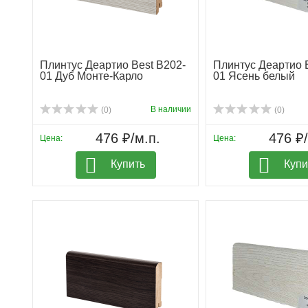
Плинтус Деартио Best B202-
Плинтус Деартио 
01 Дуб Монте-Карло
01 Ясень белый
В наличии
(0)
(0)
476 ₽/м.п.
476 ₽/
Цена:
Цена:
Купить
Купи