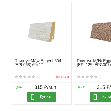
Плинтус МДФ Egger L504
Плинтус МДФ Egge
(EPL068) 60х17
(EPL125, EPC007)
Под заказ
(0)
(0)
315 ₽/м.п.
315 ₽/
Цена:
Цена:
Купить
Купи