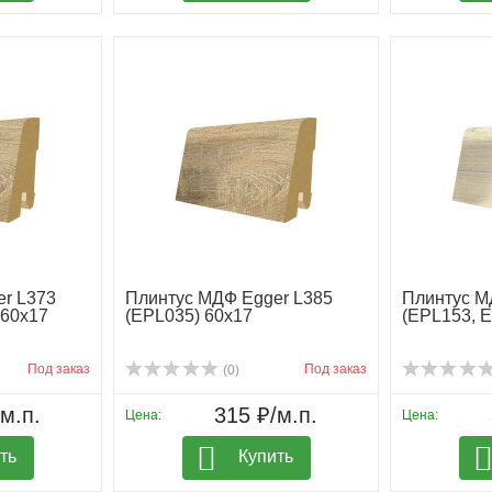
r L373
Плинтус МДФ Egger L385
Плинтус М
 60х17
(EPL035) 60х17
(EPL153, 
Под заказ
Под заказ
(0)
м.п.
315 ₽/м.п.
Цена:
Цена:
ть
Купить