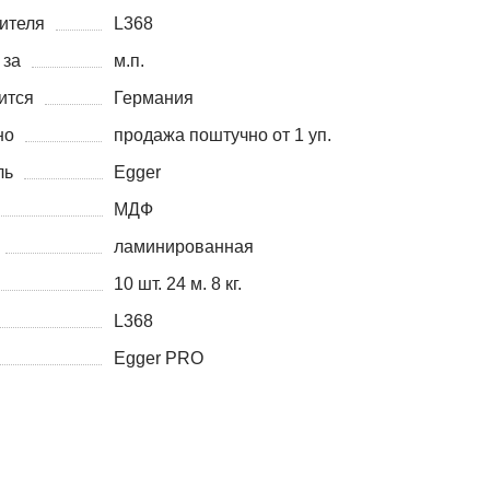
ителя
L368
 за
м.п.
ится
Германия
но
продажа поштучно от 1 уп.
ль
Egger
МДФ
ламинированная
10 шт. 24 м. 8 кг.
L368
Egger PRO