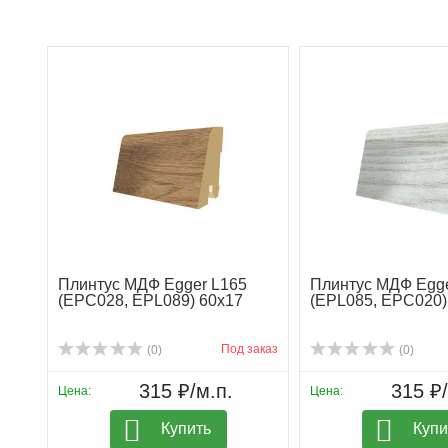
Плинтус МДФ Egger L165
Плинтус МДФ Egge
(EPC028, EPL089) 60х17
(EPL085, EPC020)
Под заказ
(0)
(0)
315 ₽/м.п.
315 ₽/
Цена:
Цена:
Купить
Купи