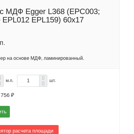
с МДФ Egger L368 (EPC003;
 EPL012 EPL159) 60х17
п.
гер на основе МДФ, ламинированный.
м.п.
шт.
756 ₽
ить
лятор расчета площади