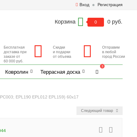
Вход
Регистрация
Корзина
0 руб.
0
Бесплатная
Скидки
Отправим
доставка при
и подарки
в любой
заказе от
от объема
город России
60 000 руб.
3
Ковролин
Террасная доска
EPC003; EPL190 EPL012 EPL159) 60х17
Следующий товар
044