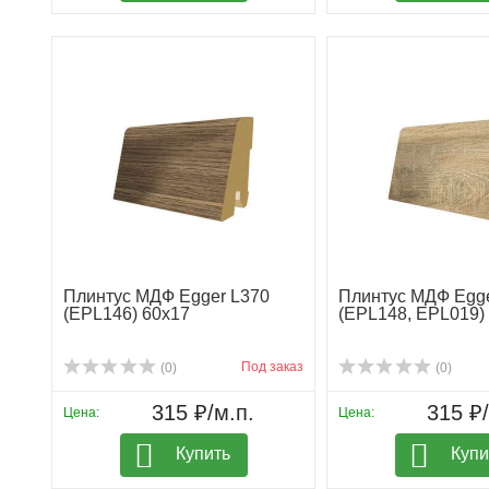
Плинтус МДФ Egger L370
Плинтус МДФ Egge
(EPL146) 60х17
(EPL148, EPL019)
Под заказ
(0)
(0)
315 ₽/м.п.
315 ₽/
Цена:
Цена:
Купить
Купи