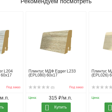
Рекомендуем посмотреть
r L204
Плинтус МДФ Egger L233
Плинтус М
 60х17
(EPL080) 60х17
(EPL026) 
Под заказ
Под заказ
(0)
м.п.
315 ₽/м.п.
Цена:
Цена:
ть
Купить