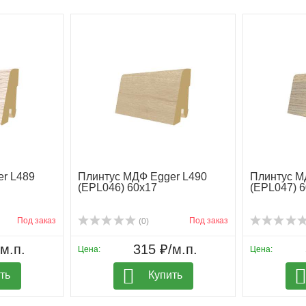
r L489
Плинтус МДФ Egger L490
Плинтус М
(EPL046) 60х17
(EPL047) 
Под заказ
Под заказ
(0)
м.п.
315 ₽/м.п.
Цена:
Цена:
ть
Купить