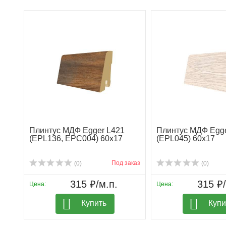
Плинтус МДФ Egger L421
Плинтус МДФ Egge
(EPL136, EPC004) 60х17
(EPL045) 60х17
Под заказ
(0)
(0)
315 ₽/м.п.
315 ₽/
Цена:
Цена:
Купить
Купи