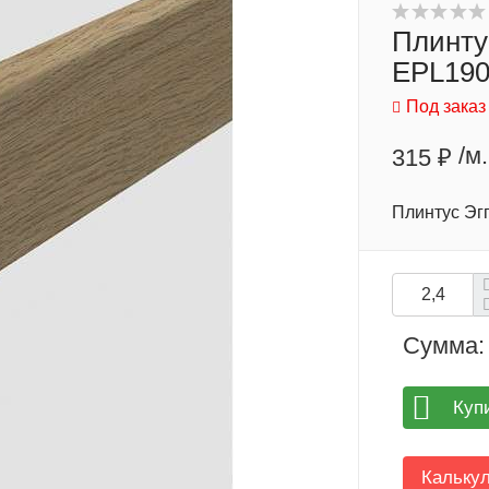
Плинту
EPL190
Под заказ
/м.
315 ₽
Плинтус Эг
Сумма:
Куп
Кальку