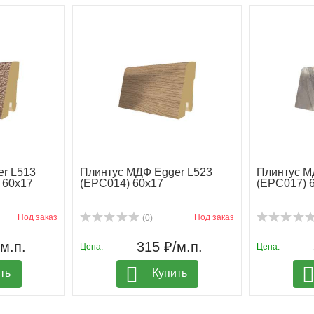
r L513
Плинтус МДФ Egger L523
Плинтус М
 60х17
(EPC014) 60х17
(EPC017) 
Под заказ
Под заказ
(0)
м.п.
315 ₽/м.п.
Цена:
Цена:
ть
Купить