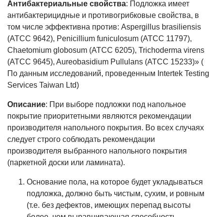
Антибактериальные свойства
: Подложка имеет
антибактерицидные и противогрибковые свойства, в
том числе эффективна против: Aspergillus brasiliensis
(ATCC 9642), Penicillium funiculosum (ATCC 11797),
Chaetomium globosum (ATCC 6205), Trichoderma virens
(ATCC 9645), Aureobasidium Pullulans (ATCC 15233)» (
По данным исследований, проведенным Intertek Testing
Services Taiwan Ltd)
Описание
: При выборе подложки под напольное
покрытие приоритетными являются рекомендации
производителя напольного покрытия. Во всех случаях
следует строго соблюдать рекомендации
производителя выбранного напольного покрытия
(паркетной доски или ламината).
Основание пола, на которое будет укладываться
подложка, должно быть чистым, сухим, и ровным
(т.е. без дефектов, имеющих перепад высоты
более, чем выравнивающая способность