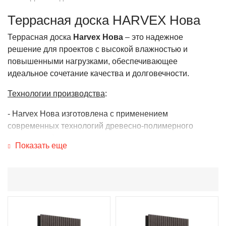
Террасная доска HARVEX Нова
Террасная доска
Harvex Нова
– это надежное
решение для проектов с высокой влажностью и
повышенными нагрузками, обеспечивающее
идеальное сочетание качества и долговечности.
Технологии производства
:
- Harvex Нова изготовлена с применением
современных технологий древесно-полимерного
композита. Сырье проходит тщательное измельчение
Показать еще
до состояния муки, что обеспечивает качественное
смешивание компонентов и повышает плотность, а
также снижает пористость материала.
- В процессе производства добавляются
высококачественные красители, ультрафиолетовые
стабилизаторы и специальные вещества для