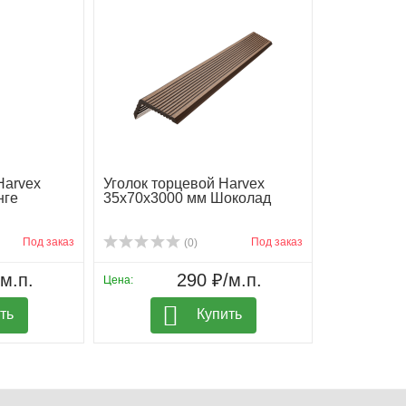
Harvex
Уголок торцевой Harvex
нге
35х70х3000 мм Шоколад
Под заказ
Под заказ
(0)
м.п.
290 ₽/м.п.
Цена:
ть
Купить