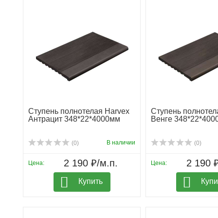
Ступень полнотелая Harvex
Ступень полнотел
Антрацит 348*22*4000мм
Венге 348*22*400
В наличии
(0)
(0)
2 190 ₽/м.п.
2 190 ₽
Цена:
Цена:
Купить
Купи