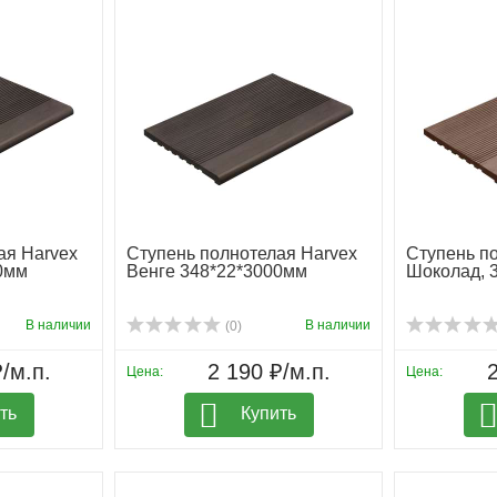
ая Harvex
Ступень полнотелая Harvex
Ступень п
0мм
Венге 348*22*3000мм
Шоколад, 
В наличии
В наличии
(0)
/м.п.
2 190 ₽/м.п.
2
Цена:
Цена:
ть
Купить