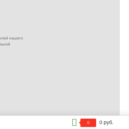
елей нашего
льной
0 руб.
0