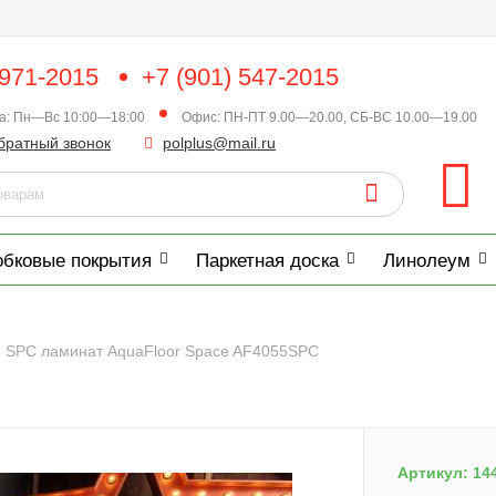
 971-2015
+7 (901) 547-2015
ка: Пн—Вс 10:00—18:00
Офис: ПН-ПТ 9.00—20.00, СБ-ВС 10.00—19.00
братный звонок
polplus@mail.ru
обковые покрытия
Паркетная доска
Линолеум
SPC ламинат AquaFloor Space AF4055SPC
Артикул:
14