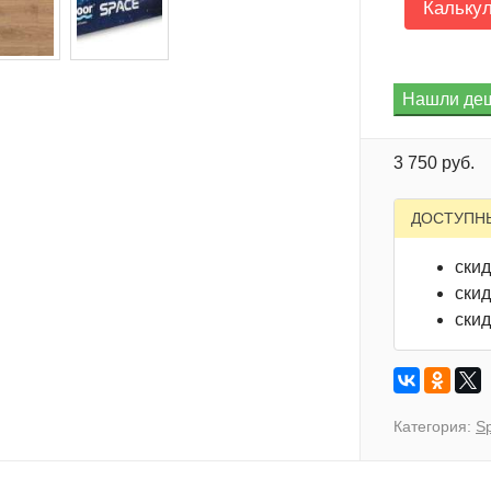
Кальку
3 750 руб.
ДОСТУПН
скид
скид
скид
Категория:
S