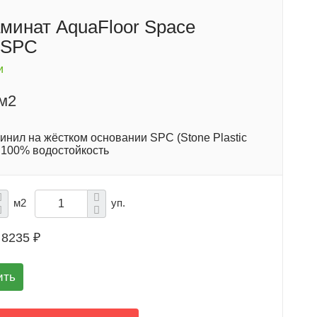
минат AquaFloor Space
5SPC
и
/м2
инил на жёстком основании SPC (Stone Plastic
. 100% водостойкость
м2
уп.
8235 ₽
ить