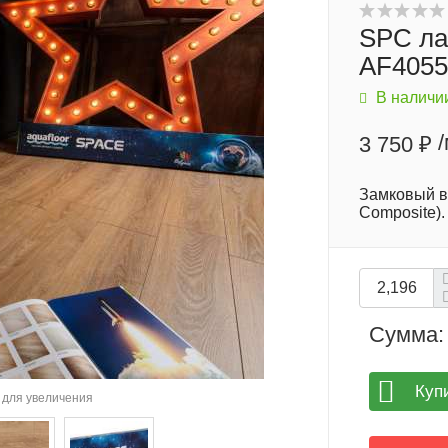
SPC ла
AF405
В наличи
3 750 ₽
Замковый в
Composite)
Сумма:
Куп
для увеличения