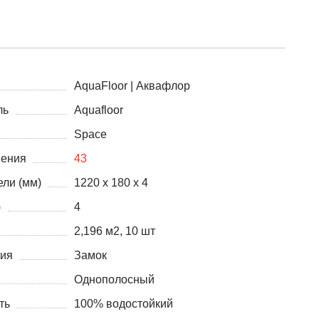
AquaFloor | Аквафлор
ль
Aquafloor
Space
нения
43
ли (мм)
1220 x 180 x 4
)
4
2,196 м2, 10 шт
ния
Замок
Однополосный
ть
100% водостойкий