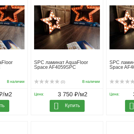
Floor
SPC ламинат AquaFloor
SPC ламин
C
Space AF4059SPC
Space AF
В наличии
В наличии
(0)
₽/м2
3 750 ₽/м2
Цена:
Цена:
ть
Купить