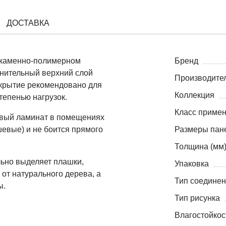
ДОСТАВКА
 каменно-полимерном
Бренд
лнительный верхний слой
Производите
окрытие рекомендовано для
Коллекция
тепенью нагрузок.
Класс приме
овый ламинат в помещениях
евые) и не боится прямого
Размеры пане
Толщина (мм
льно выделяет плашки,
Упаковка
от натурального дерева, а
Тип соедине
ы.
Тип рисунка
Влагостойкос