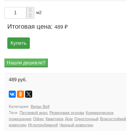
м2
Итоговая цена:
489 ₽
Купить
489 руб.
Категория:
Betap Bell
Теги:
Петлевой ворс
Резиновая основа
Коммерческое
помещение
Офис
Квартира
Дом
Однотонный
Влагостойкий
ковролин
Иглопробивной
Черный ковролин