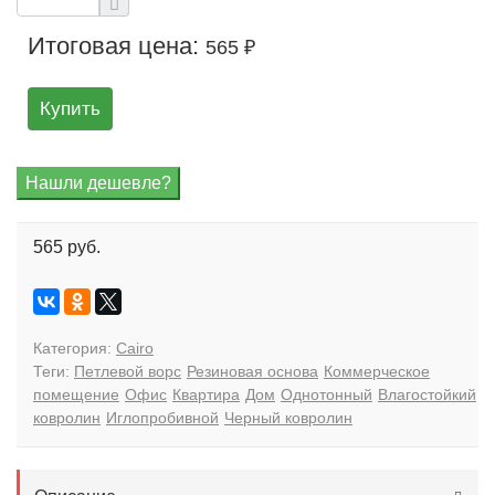
Итоговая цена:
565 ₽
Купить
565 руб.
Категория:
Cairo
Теги:
Петлевой ворс
Резиновая основа
Коммерческое
помещение
Офис
Квартира
Дом
Однотонный
Влагостойкий
ковролин
Иглопробивной
Черный ковролин