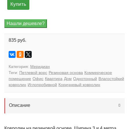
Купить
835 руб.
Категория:
Меридиан
Теги:
Петлевой ворс
Резиновая основа
Коммерческое
помещение
Офис
Квартира
Дом
Однотонный
Влагостойкий
ковролин
Иглопробивной
Коричневый ковролин
Описание
Ковролин на резиновой основе. Ширина 3 и 4 метра.