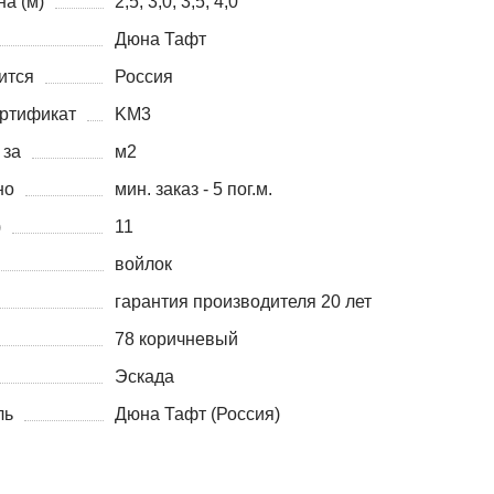
а (м)
2,5; 3,0; 3,5; 4,0
Дюна Тафт
ится
Россия
ртификат
KM3
 за
м2
но
мин. заказ - 5 пог.м.
)
11
войлок
гарантия производителя 20 лет
78 коричневый
Эскада
ль
Дюна Тафт (Россия)