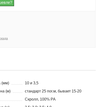
скада
 (мм)
10 и 3,5
на (м)
стандарт 25 пог.м, бывает 15-20
Скролл, 100% PA