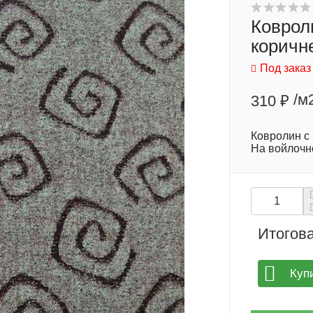
Коврол
коричн
Под заказ
/м
310 ₽
Ковролин с
На войлочн
Итогова
Куп