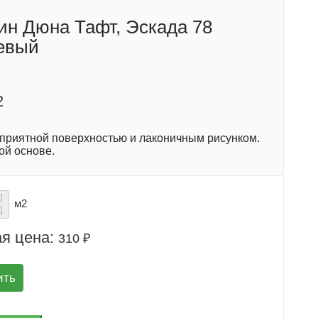
ин Дюна Тафт, Эскада 78
евый
2
 приятной поверхностью и лаконичным рисунком.
ой основе.
м2
я цена:
310 ₽
ить