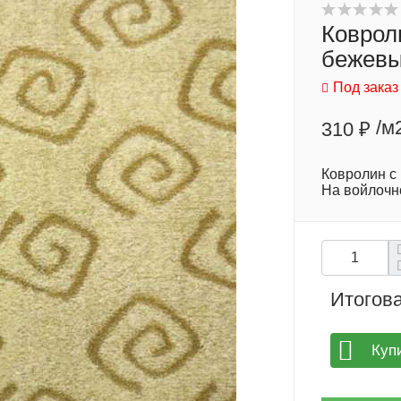
Коврол
бежев
Под заказ
/м
310 ₽
Ковролин с
На войлочн
Итогова
Куп