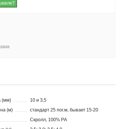
скада
 (мм)
10 и 3,5
на (м)
стандарт 25 пог.м, бывает 15-20
Скролл, 100% PA