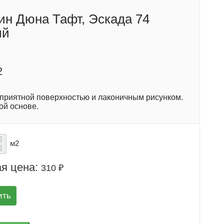
ин Дюна Тафт, Эскада 74
ый
2
 приятной поверхностью и лаконичным рисунком.
ой основе.
м2
я цена:
310 ₽
ить