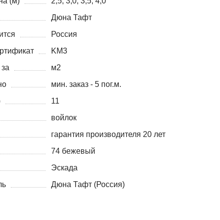
а (м)
2,5; 3,0; 3,5; 4,0
Дюна Тафт
ится
Россия
ртификат
KM3
 за
м2
но
мин. заказ - 5 пог.м.
)
11
войлок
гарантия производителя 20 лет
74 бежевый
Эскада
ль
Дюна Тафт (Россия)