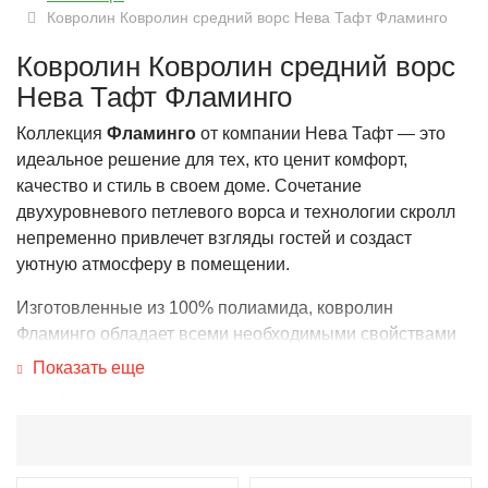
Ковролин Ковролин средний ворс Нева Тафт Фламинго
Ковролин Ковролин средний ворс
Нева Тафт Фламинго
Коллекция
Фламинго
от компании Нева Тафт — это
идеальное решение для тех, кто ценит комфорт,
качество и стиль в своем доме. Сочетание
двухуровневого петлевого ворса и технологии скролл
непременно привлечет взгляды гостей и создаст
уютную атмосферу в помещении.
Изготовленные из 100% полиамида, ковролин
Фламинго обладает всеми необходимыми свойствами
для долговечного использования: устойчивость к
Показать еще
истиранию, стойкость к выцветанию и сминанию. К тому
же, войлочная основа обеспечивает отличную шумо- и
теплоизоляцию, что делает это напольное покрытие
идеальными для укладки в спальне, гостиной или