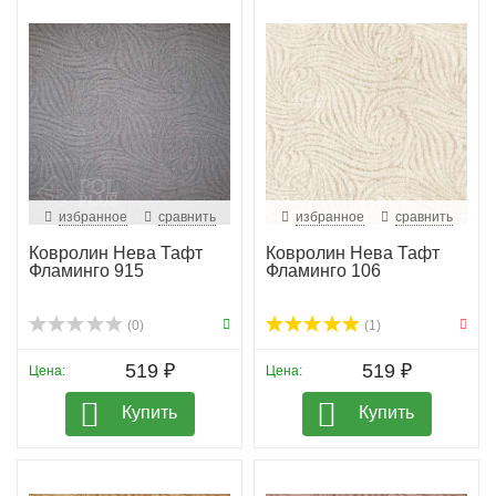
детской комнате.
Выбирая ковровое покрытие из коллекции «Фламинго»,
вы получите не только красивый и стильный элемент
декора, но и надежное и практичное решение для
вашего дома. Создайте уютное пространство с
помощью ковра от Нева Тафт!
избранное
сравнить
избранное
сравнить
Ковролин Нева Тафт
Ковролин Нева Тафт
Фламинго 915
Фламинго 106
(0)
(1)
519 ₽
519 ₽
Цена:
Цена:
Купить
Купить