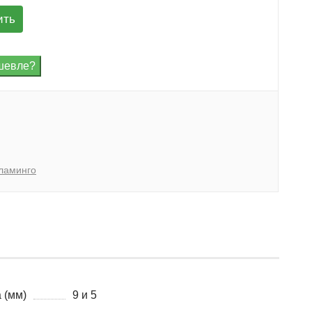
ить
ламинго
 (мм)
9 и 5