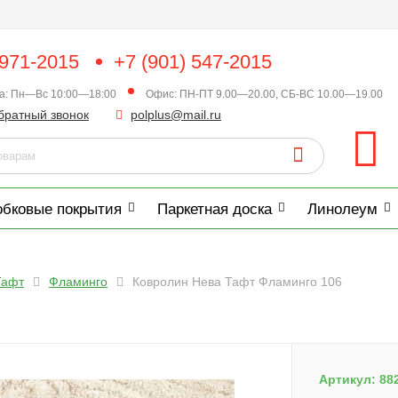
 971-2015
+7 (901) 547-2015
ка: Пн—Вс 10:00—18:00
Офис: ПН-ПТ 9.00—20.00, СБ-ВС 10.00—19.00
братный звонок
polplus@mail.ru
обковые покрытия
Паркетная доска
Линолеум
Тафт
Фламинго
Ковролин Нева Тафт Фламинго 106
Артикул:
88