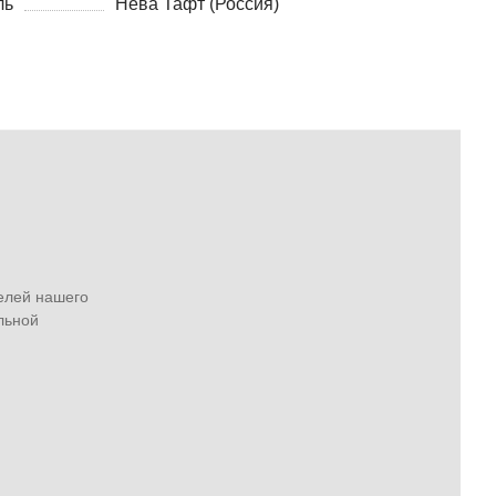
ль
Нева Тафт (Россия)
елей нашего
льной