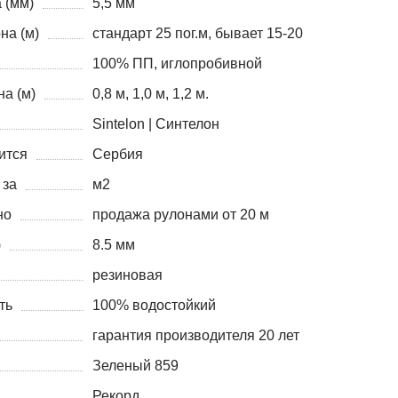
 (мм)
5,5 мм
на (м)
стандарт 25 пог.м, бывает 15-20
100% ПП, иглопробивной
а (м)
0,8 м, 1,0 м, 1,2 м.
Sintelon | Синтелон
ится
Сербия
 за
м2
но
продажа рулонами от 20 м
)
8.5 мм
резиновая
ть
100% водостойкий
гарантия производителя 20 лет
Зеленый 859
Рекорд