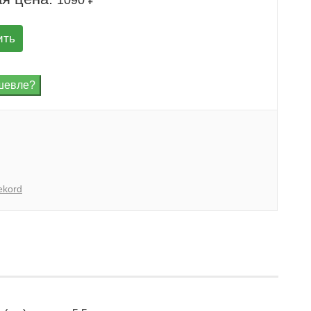
ить
ekord