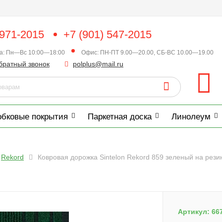
 971-2015
+7 (901) 547-2015
ка: Пн—Вс 10:00—18:00
Офис: ПН-ПТ 9.00—20.00, СБ-ВС 10.00—19.00
братный звонок
polplus@mail.ru
обковые покрытия
Паркетная доска
Линолеум
Rekord
Ковровая дорожка Sintelon Rekord 859 зеленый на рези
Артикул:
66