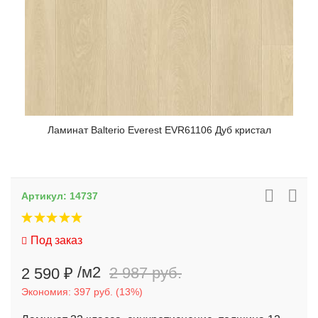
Ламинат Balterio Everest EVR61106 Дуб кристал
Артикул:
14737
Под заказ
/м2
2 590 ₽
2 987 руб.
Экономия:
397 руб.
(
13%
)