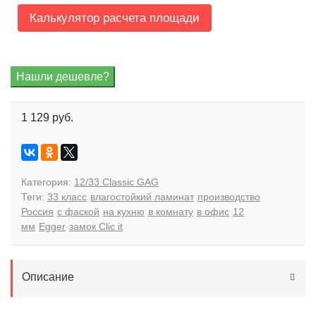
Калькулятор расчета площади
1 129 руб.
Категория:
12/33 Classic GAG
Теги:
33 класс
влагостойкий ламинат
производство
Россия
с фаской
на кухню
в комнату
в офис
12
мм
Egger
замок Clic it
Описание