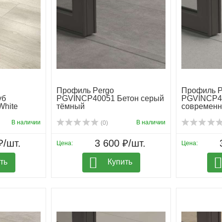
Профиль Pergo
Профиль P
уб
PGVINCP40051 Бетон серый
PGVINCP4
White
тёмный
современн
В наличии
В наличии
(0)
₽/шт.
3 600 ₽/шт.
Цена:
Цена:
ть
Купить