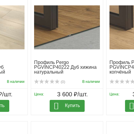
Профиль Pergo
Профиль P
уб
PGVINCP40222 Дуб хижина
PGVINCP40
ый
натуральный
копчёный
В наличии
В наличии
(0)
₽/шт.
3 600 ₽/шт.
Цена:
Цена:
ть
Купить