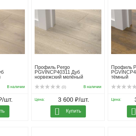
Профиль Pergo
Профиль P
уб
PGVINCP40311 Дуб
PGVINCP40
й
норвежский мелёный
тёмный
В наличии
В наличии
(0)
₽/шт.
3 600 ₽/шт.
Цена:
Цена:
ть
Купить