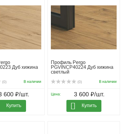
ergo
Профиль Pergo
223 Дуб хижина
PGVINCP40224 Дуб хижина
светлый
В наличии
В наличии
(0)
(0)
3 600 ₽/шт.
3 600 ₽/шт.
Цена:
Купить
Купить