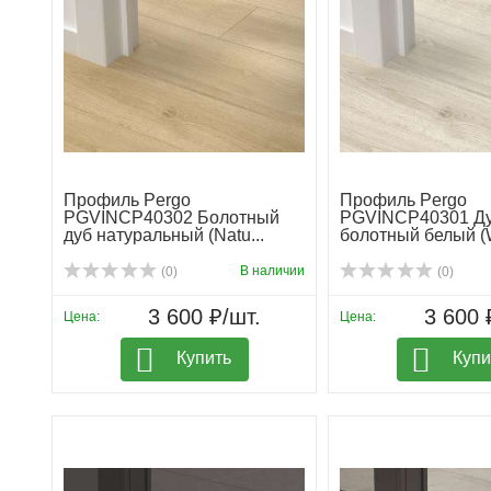
Профиль Pergo
Профиль Pergo
PGVINCP40302 Болотный
PGVINCP40301 Д
дуб натуральный (Natu...
болотный белый (
swam...
В наличии
(0)
(0)
3 600 ₽/шт.
3 600 
Цена:
Цена:
Купить
Купи