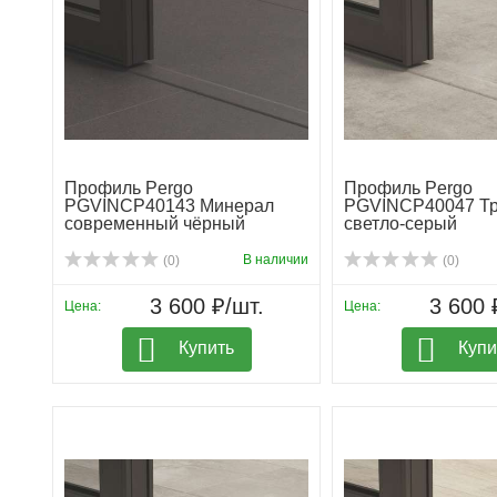
Профиль Pergo
Профиль Pergo
PGVINCP40143 Минерал
PGVINCP40047 Тр
современный чёрный
светло-серый
В наличии
(0)
(0)
3 600 ₽/шт.
3 600 
Цена:
Цена:
Купить
Купи