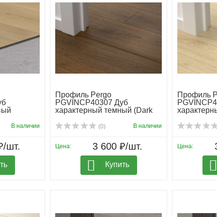
Профиль Pergo
Профиль P
уб
PGVINCP40307 Дуб
PGVINCP4
вый
характерный темный (Dark
характерн
t...
...
В наличии
В наличии
(0)
₽/шт.
3 600 ₽/шт.
Цена:
Цена:
ть
Купить