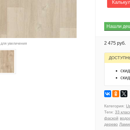
Кальку
2 475 руб.
для увеличения
ДОСТУПН
скид
скид
Категория:
U
Теги:
33 клас
фаской
водо
дерево
Лами