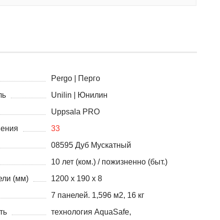
Pergo | Перго
ль
Unilin | Юнилин
Uppsala PRO
нения
33
08595 Дуб Мускатный
10 лет (ком.) / пожизненно (быт.)
ли (мм)
1200 х 190 х 8
7 панелей. 1,596 м2, 16 кг
ть
технология AquaSafe,