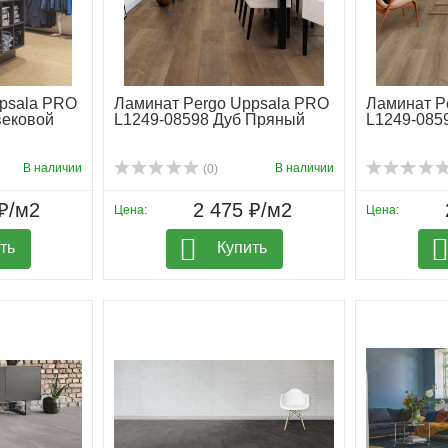
psala PRO
Ламинат Pergo Uppsala PRO
Ламинат P
вековой
L1249-08598 Дуб Пряный
L1249-085
В наличии
В наличии
(0)
₽/м2
2 475 ₽/м2
Цена:
Цена:
ть
Купить