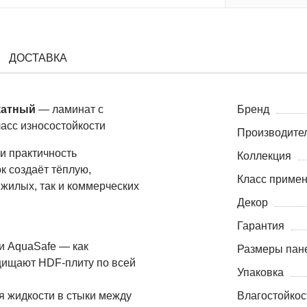
ДОСТАВКА
скатный
— ламинат с
Бренд
ласс износостойкости
Производите
 и практичность
Коллекция
к создаёт тёплую,
Класс приме
жилых, так и коммерческих
Декор
Гарантия
и AquaSafe — как
Размеры пане
щищают HDF-плиту по всей
Упаковка
я жидкости в стыки между
Влагостойкос