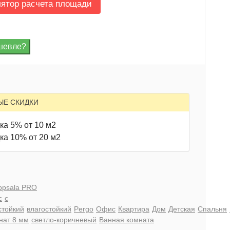
лятор расчета площади
ЫЕ СКИДКИ
ка 5% от 10 м2
ка 10% от 20 м2
ppsala PRO
с
с
стойкий
влагостойкий
Pergo
Офис
Квартира
Дом
Детская
Спальня
нат 8 мм
светло-коричневый
Ванная комната