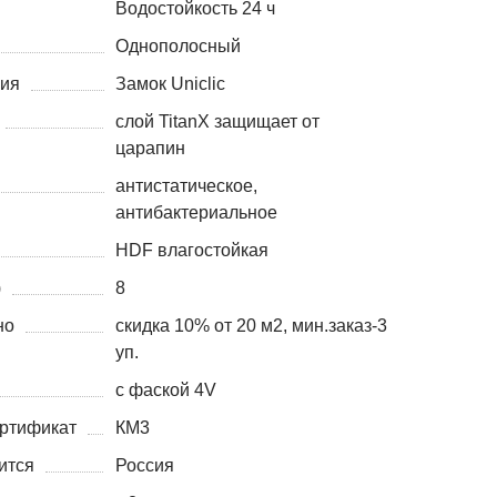
Водостойкость 24 ч
Однополосный
ния
Замок Uniclic
слой TitanX защищает от
царапин
антистатическое,
антибактериальное
HDF влагостойкая
)
8
но
скидка 10% от 20 м2, мин.заказ-3
уп.
с фаской 4V
ртификат
КМ3
ится
Россия