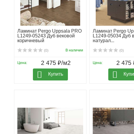
Ламинат Pergo Uppsala PRO
Ламинат Pergo Up
L1249-05243 Дуб вековой
L1249-05034 Дуб 
коричневый
натурал...
В наличии
(0)
(0)
2 475 ₽/м2
2 475 
Цена:
Цена:
Купить
Купи