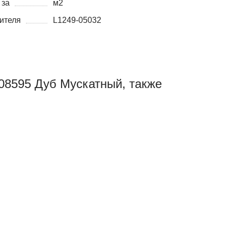
 за
м2
ителя
L1249-05032
08595 Дуб Мускатный, также