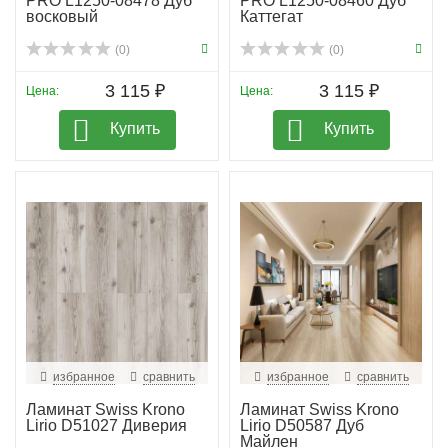
PRO L1250-08478 Дуб
PRO L1250-08460 Дуб
восковый
Каттегат
(0)
(0)
3 115 ₽
3 115 ₽
Цена:
Цена:
Купить
Купить
избранное
сравнить
избранное
сравнить
Ламинат Swiss Krono
Ламинат Swiss Krono
Lirio D51027 Диверия
Lirio D50587 Дуб
Майлен