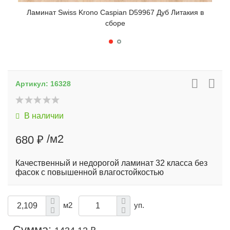
Ламинат Swiss Krono Caspian D59967 Дуб Литакия в
Лам
сборе
Артикул:
16328
В наличии
/м2
680 ₽
Качественный и недорогой ламинат 32 класса без
фасок с повышенной влагостойкостью
м2
уп.
Сумма: