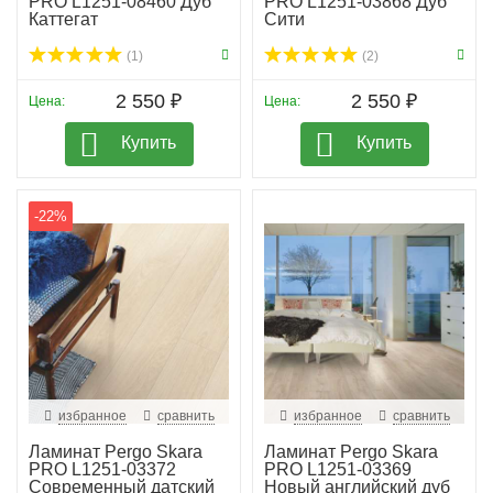
PRO L1251-08460 Дуб
PRO L1251-03868 Дуб
Каттегат
Сити
(1)
(2)
2 550 ₽
2 550 ₽
Цена:
Цена:
Купить
Купить
-22%
избранное
сравнить
избранное
сравнить
Ламинат Pergo Skara
Ламинат Pergo Skara
PRO L1251-03372
PRO L1251-03369
Современный датский
Новый английский дуб