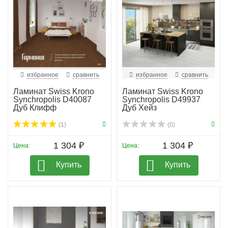
Глубокие темные, золотисто-коричневые, дымчато-
бежевые и светлые оттенки этого ламината
гармонично впишутся в любой интерьер, добавляя ему
стиль и элегантность.
избранное
сравнить
избранное
сравнить
Ламинат Swiss Krono
Ламинат Swiss Krono
Synchropolis D40087
Synchropolis D49937
Дуб Клифф
Дуб Хейз
(1)
(0)
1 304 ₽
1 304 ₽
Цена:
Цена:
Купить
Купить