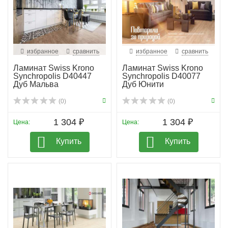
избранное
сравнить
избранное
сравнить
Ламинат Swiss Krono
Ламинат Swiss Krono
Synchropolis D40447
Synchropolis D40077
Дуб Мальва
Дуб Юнити
(0)
(0)
1 304 ₽
1 304 ₽
Цена:
Цена:
Купить
Купить