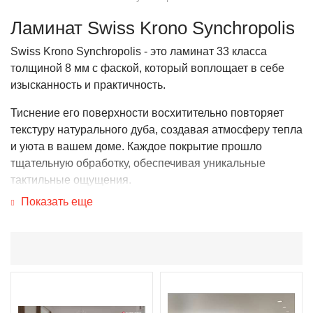
Ламинат Swiss Krono Synchropolis
Swiss Krono Synchropolis - это ламинат 33 класса
толщиной 8 мм с фаской, который воплощает в себе
изысканность и практичность.
Тиснение его поверхности восхитительно повторяет
текстуру натурального дуба, создавая атмосферу тепла
и уюта в вашем доме. Каждое покрытие прошло
тщательную обработку, обеспечивая уникальные
тактильные ощущения.
Показать еще
Среди множества достоинств стоит отметить его
влагостойкость, прочность и устойчивость к солнечному
свету. Замок разработан так, что может выдерживать
влияние влаги в течение 25 часов, что делает Swiss
Krono Synchropolis идеальным выбором для тех, кто
ценит долговечность и высокое качество.