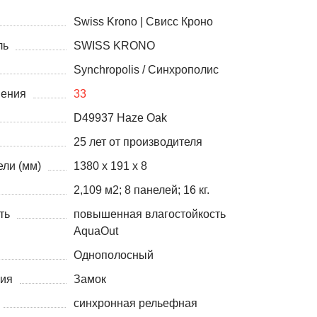
Swiss Krono | Свисс Кроно
ль
SWISS KRONO
Synchropolis / Синхрополис
нения
33
D49937 Haze Oak
25 лет от производителя
ли (мм)
1380 х 191 х 8
2,109 м2; 8 панелей; 16 кг.
ть
повышенная влагостойкость
AquaOut
Однополосный
ния
Замок
синхронная рельефная