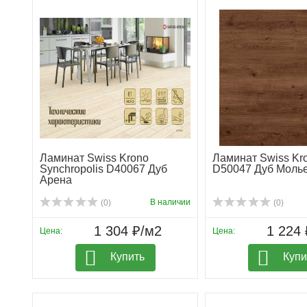
Ламинат Swiss Krono
Ламинат Swiss Kr
Synchropolis D40067 Дуб
D50047 Дуб Моль
Арена
В наличии
(0)
(0)
1 304 ₽/м2
1 224 
Цена:
Цена:
Купить
Купи