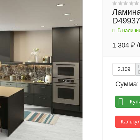
Ламина
D49937
В наличи
1 304 ₽
Сумма:
Куп
Кальку