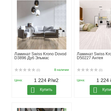
Ламинат Swiss Krono Dovod
Ламинат Swiss Kr
D3896 Дуб Эльмас
D50227 Антея
В наличии
(0)
(0)
1 224 ₽/м2
1 224 
Цена:
Цена:
Купить
Купи