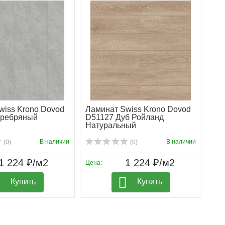
wiss Krono Dovod
Ламинат Swiss Krono Dovod
еребряный
D51127 Дуб Ройланд
Натуральный
В наличии
В наличии
(0)
(0)
1 224 ₽/м2
1 224 ₽/м2
Цена:
Купить
Купить