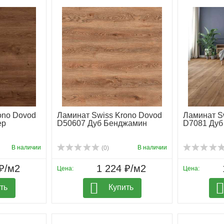
ono Dovod
Ламинат Swiss Krono Dovod
Ламинат S
ер
D50607 Дуб Бенджамин
D7081 Дуб
В наличии
В наличии
(0)
₽/м2
1 224 ₽/м2
Цена:
Цена:
ть
Купить