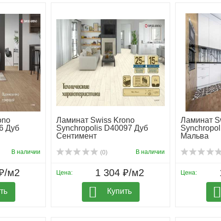
ono
Ламинат Swiss Krono
Ламинат S
6 Дуб
Synchropolis D40097 Дуб
Synchropol
Сентимент
Мальва
В наличии
В наличии
(0)
₽/м2
1 304 ₽/м2
Цена:
Цена:
ть
Купить