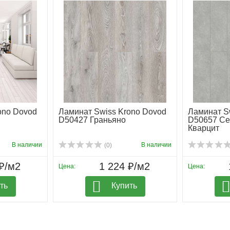
ono Dovod
Ламинат Swiss Krono Dovod
Ламинат S
D50427 Граньяно
D50657 С
Кварцит
В наличии
В наличии
(0)
₽/м2
1 224 ₽/м2
Цена:
Цена:
ть
Купить