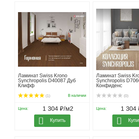
Ламинат Swiss Krono
Ламинат Swiss Kr
Synchropolis D40087 Дуб
Synchropolis D706
Клифф
Конфиденс
В наличии
(1)
(0)
1 304 ₽/м2
1 304 
Цена:
Цена:
Купить
Купи