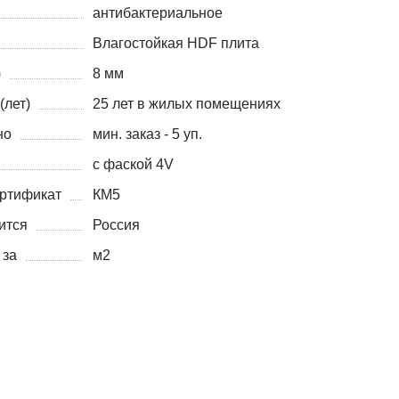
антибактериальное
Влагостойкая HDF плита
)
8 мм
(лет)
25 лет в жилых помещениях
но
мин. заказ - 5 уп.
с фаской 4V
ртификат
КМ5
ится
Россия
 за
м2