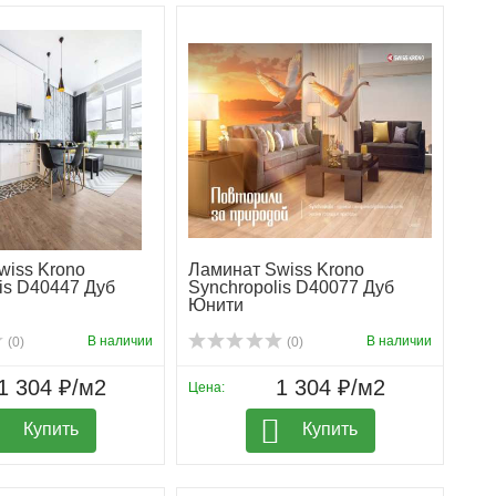
wiss Krono
Ламинат Swiss Krono
is D40447 Дуб
Synchropolis D40077 Дуб
Юнити
В наличии
В наличии
(0)
(0)
1 304 ₽/м2
1 304 ₽/м2
Цена:
Купить
Купить