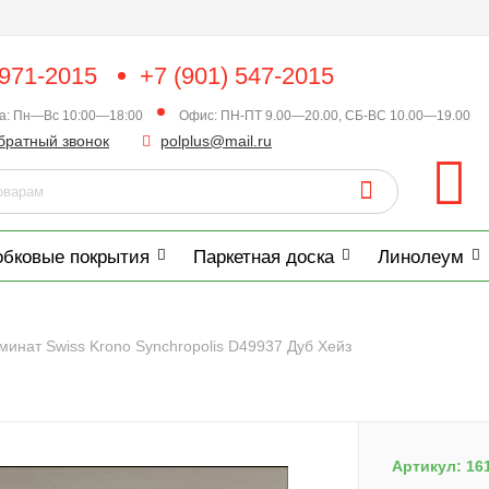
 971-2015
+7 (901) 547-2015
ка: Пн—Вс 10:00—18:00
Офис: ПН-ПТ 9.00—20.00, СБ-ВС 10.00—19.00
братный звонок
polplus@mail.ru
обковые покрытия
Паркетная доска
Линолеум
минат Swiss Krono Synchropolis D49937 Дуб Хейз
Артикул:
16