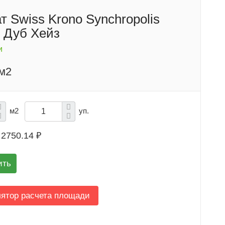
т Swiss Krono Synchropolis
 Дуб Хейз
и
/м2
м2
уп.
2750.14 ₽
ить
лятор расчета площади