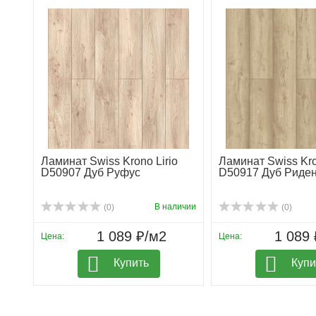
Ламинат Swiss Krono Lirio
Ламинат Swiss Kro
D50907 Дуб Руфус
D50917 Дуб Риде
В наличии
(0)
(0)
1 089 ₽/м2
1 089 
Цена:
Цена:
Купить
Купи