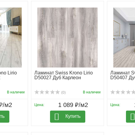
no Lirio
Ламинат Swiss Krono Lirio
Ламинат Sw
к
D50027 Дуб Карлеон
D50407 Ду
В наличии
В наличии
(0)
₽/м2
1 089 ₽/м2
Цена:
Цена:
ть
Купить