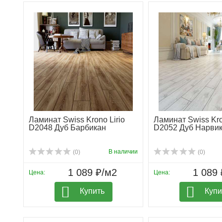
Ламинат Swiss Krono Lirio
Ламинат Swiss Kro
D2048 Дуб Барбикан
D2052 Дуб Нарви
В наличии
(0)
(0)
1 089 ₽/м2
1 089 
Цена:
Цена:
Купить
Купи