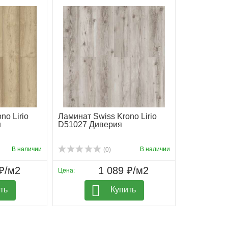
no Lirio
Ламинат Swiss Krono Lirio
н
D51027 Диверия
В наличии
В наличии
(0)
₽/м2
1 089 ₽/м2
Цена:
ть
Купить