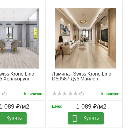
iss Krono Lirio
Ламинат Swiss Krono Lirio
б Хелльбрунн
D50587 Дуб Майлен
В наличии
В наличии
(0)
(0)
1 089 ₽/м2
1 089 ₽/м2
Цена:
Купить
Купить