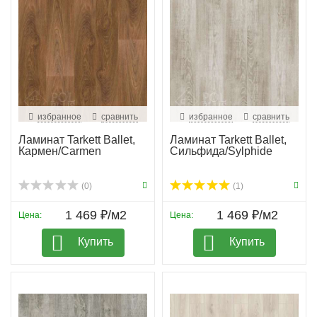
избранное
сравнить
избранное
сравнить
Ламинат Tarkett Ballet,
Ламинат Tarkett Ballet,
Кармен/Carmen
Сильфида/Sylphide
(0)
(1)
1 469 ₽/м2
1 469 ₽/м2
Цена:
Цена:
Купить
Купить