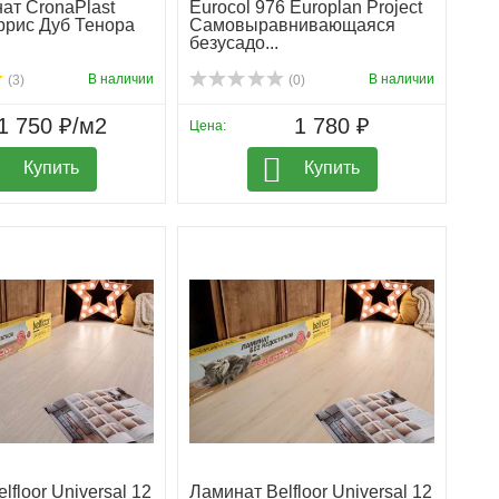
ат CronaPlast
Eurocol 976 Europlan Project
оррис Дуб Тенора
Самовыравнивающаяся
безусадо...
В наличии
В наличии
(3)
(0)
1 750 ₽/м2
1 780 ₽
Цена:
Купить
Купить
lfloor Universal 12
Ламинат Belfloor Universal 12