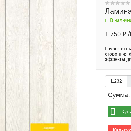
Ламинат
В наличи
1 750 ₽
Глубокая вы
сторонняя 
эффекты ди
Сумма:
Куп
Кальку