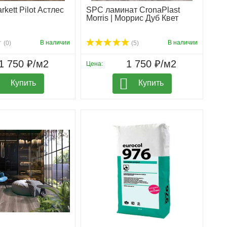
kett Pilot Астлес
SPC ламинат CronaPlast
Morris | Моррис Дуб Квет
В наличии
В наличии
(0)
(5)
1 750 ₽/м2
1 750 ₽/м2
Цена:
Купить
Купить