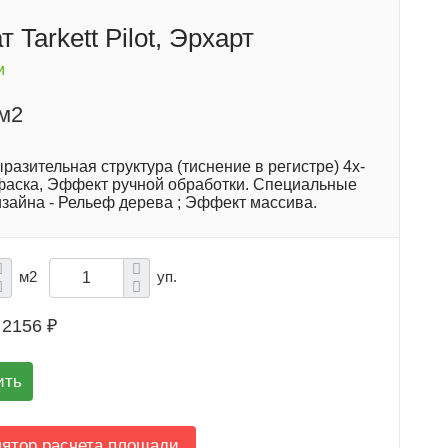
 Tarkett Pilot, Эрхарт
и
/м2
разительная структура (тиснение в регистре) 4х-
фаска, Эффект ручной обработки. Специальные
зайна - Рельеф дерева ; Эффект массива.
м2
уп.
2156 ₽
ить
лятор расчета площади