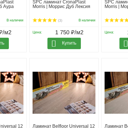
aPlast
SPC ламинат CronaPlast
SPC ламин
уб Аура
Morris | Моррис Дуб Лексия
Morris | М
В наличии
В наличии
(3)
₽/м2
1 750 ₽/м2
Цена:
Цена:
ть
Купить
niversal 12
Ламинат Belfloor Universal 12
Ламинат Be