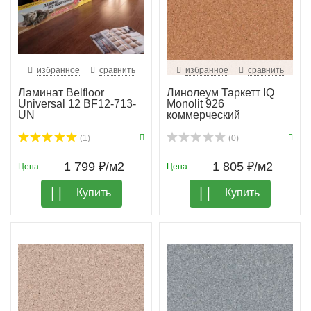
избранное
сравнить
избранное
сравнить
Ламинат Belfloor
Линолеум Таркетт IQ
Universal 12 BF12-713-
Monolit 926
UN
коммерческий
(1)
(0)
1 799 ₽/м2
1 805 ₽/м2
Цена:
Цена:
Купить
Купить