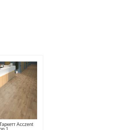
аркетт Acczent
on 1