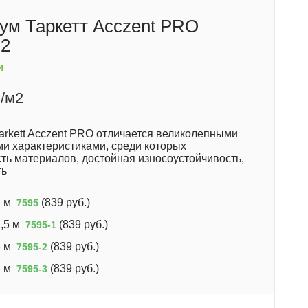
ум Таркетт Acczent PRO
 2
и
/м2
arkett Acczent PRO отличается великолепными
ми характеристиками, среди которых
ть материалов, достойная износоустойчивость,
ть
 м
(
839 руб.
)
7595
,5 м
(
839 руб.
)
7595-1
 м
(
839 руб.
)
7595-2
 м
(
839 руб.
)
7595-3