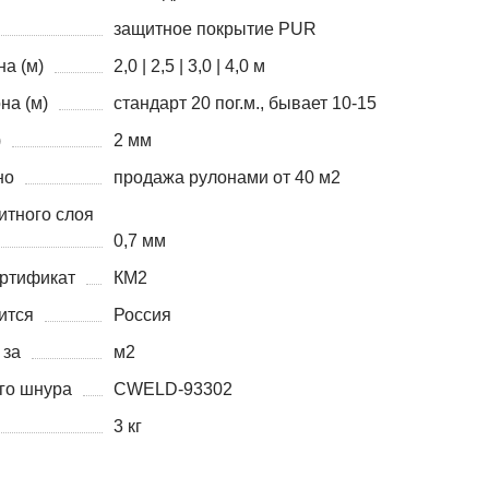
защитное покрытие PUR
а (м)
2,0 | 2,5 | 3,0 | 4,0 м
на (м)
стандарт 20 пог.м., бывает 10-15
)
2 мм
но
продажа рулонами от 40 м2
итного слоя
0,7 мм
ртификат
КМ2
ится
Россия
 за
м2
го шнура
CWELD-93302
3 кг