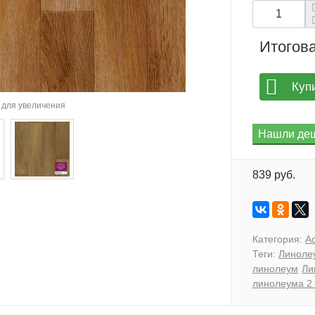
Итогова
Куп
для увеличения
839 руб.
Категория:
A
Теги:
Линоле
линолеум
Ли
линолеума 2