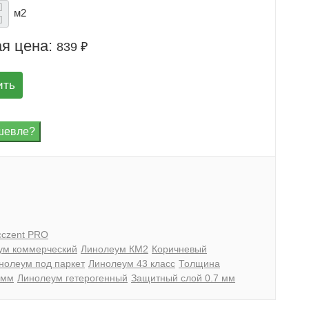
м2
я цена:
839 ₽
ить
cczent PRO
ум коммерческий
Линолеум КМ2
Коричневый
нолеум под паркет
Линолеум 43 класс
Толщина
 мм
Линолеум гетерогенный
Защитный слой 0.7 мм