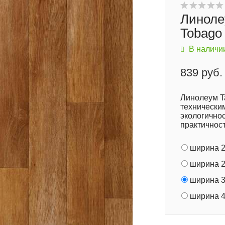
Линоле
Tobago
В наличи
839 руб.
Линолеум T
технически
экологичнос
практичнос
ширина 2
ширина 2
ширина 3
ширина 4