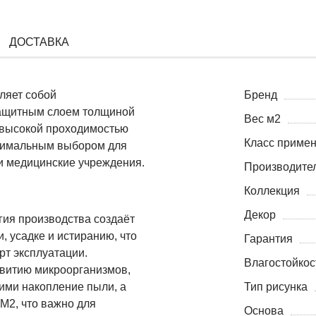
ДОСТАВКА
ляет собой
Бренд
защитным слоем толщиной
Вес м2
 высокой проходимостью
Класс приме
оптимальным выбором для
 и медицинские учреждения.
Производите
Коллекция
Декор
гия производства создаёт
, усадке и истиранию, что
Гарантия
рт эксплуатации.
Влагостойкос
азвитию микроорганизмов,
ими накопление пыли, а
Тип рисунка
М2, что важно для
Основа