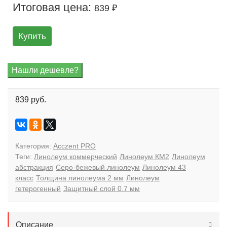
Итоговая цена:
839 ₽
Купить
839 руб.
Категория:
Acczent PRO
Теги:
Линолеум коммерческий
Линолеум КМ2
Линолеум
абстракция
Серо-бежевый линолеум
Линолеум 43
класс
Толщина линолеума 2 мм
Линолеум
гетерогенный
Защитный слой 0.7 мм
Описание