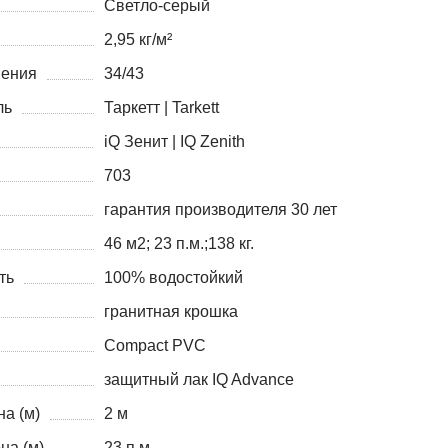
Светло-серый
2,95 кг/м²
нения
34/43
ль
Таркетт | Tarkett
iQ Зенит | IQ Zenith
703
гарантия производителя 30 лет
46 м2; 23 п.м.;138 кг.
ть
100% водостойкий
гранитная крошка
Compact PVC
защитный лак IQ Advance
а (м)
2 м
на (м)
23 п.м.