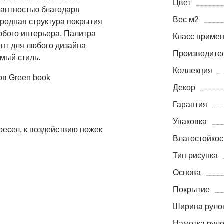
Цвет
гантностью благодаря
Вес м2
родная структура покрытия
бого интерьера. Палитра
Класс приме
ант для любого дизайна
Производите
мый стиль.
Коллекция
ов Green book
Декор
Гарантия
Упаковка
ресел, к воздействию ножек
Влагостойкос
Тип рисунка
Основа
Покрытие
Ширина рулон
Намотка руло