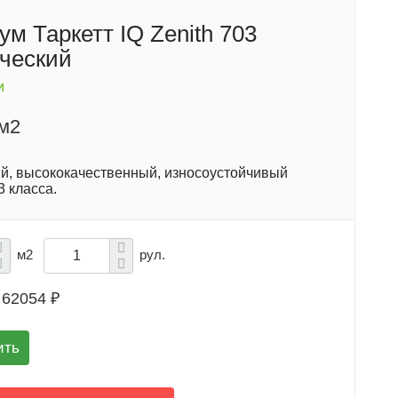
м Таркетт IQ Zenith 703
ческий
и
/м2
й, высококачественный, износоустойчивый
 класса.
м2
рул.
62054 ₽
ить