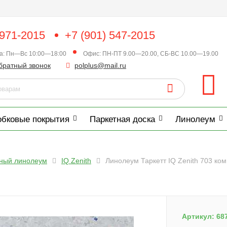
 971-2015
+7 (901) 547-2015
ка: Пн—Вс 10:00—18:00
Офис: ПН-ПТ 9.00—20.00, СБ-ВС 10.00—19.00
братный звонок
polplus@mail.ru
обковые покрытия
Паркетная доска
Линолеум
нный линолеум
IQ Zenith
Линолеум Таркетт IQ Zenith 703 ко
Артикул:
68