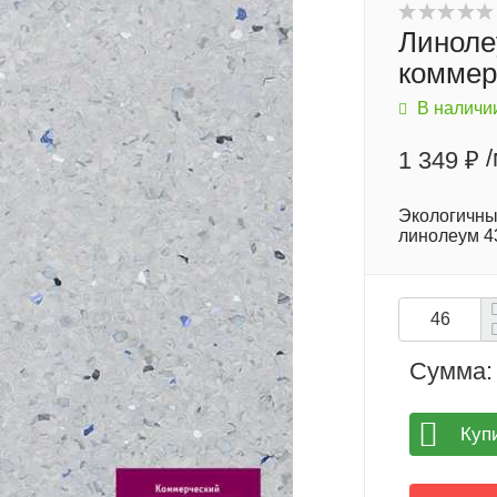
Линолеу
коммер
В наличи
1 349 ₽
Экологичны
линолеум 43
Сумма:
Куп