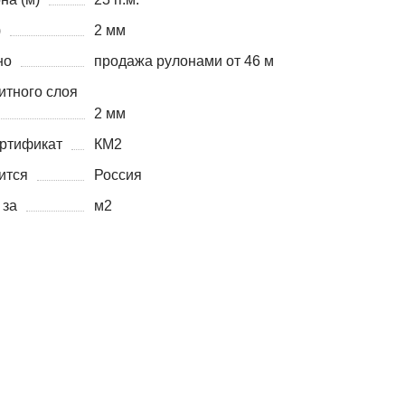
)
2 мм
но
продажа рулонами от 46 м
итного слоя
2 мм
ртификат
КМ2
ится
Россия
 за
м2