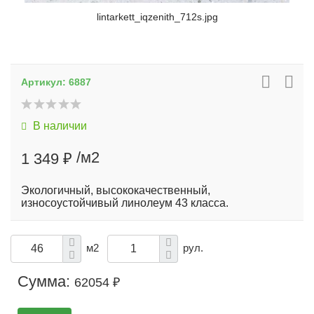
lintarkett_iqzenith_712s.jpg
Артикул:
6887
В наличии
/м2
1 349 ₽
Экологичный, высококачественный,
износоустойчивый линолеум 43 класса.
м2
рул.
Сумма:
62054 ₽