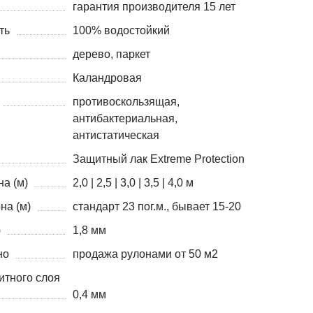
гарантия производителя 15 лет
ть
100% водостойкий
дерево, паркет
Каландровая
противоскользящая,
антибактериальная,
антистатическая
Защитный лак Extreme Protection
а (м)
2,0 | 2,5 | 3,0 | 3,5 | 4,0 м
на (м)
стандарт 23 пог.м., бывает 15-20
)
1,8 мм
но
продажа рулонами от 50 м2
итного слоя
0,4 мм