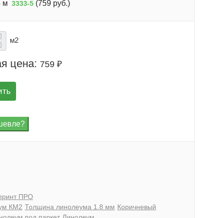
 м
(
759 руб.
)
3333-5
м2
я цена:
759 ₽
ить
принт ПРО
ум КМ2
Толщина линолеума 1.8 мм
Коричневый
нолеум под паркет
Линолеум