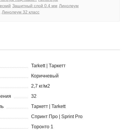
еский
Защитный слой 0.4 мм
Линолеум
й
Линолеум 32 класс
Tarkett | Таркетт
Коричневый
2,7 кг/м2
нения
32
ль
Таркетт | Tarkett
Спринт Про | Sprint Pro
Торонто 1