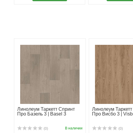
Линолеум Таркетт Спринт
Линолеум Таркетт
Про Базель 3 | Basel 3
Про Висбо 3 | Visb
В наличии
(0)
(0)