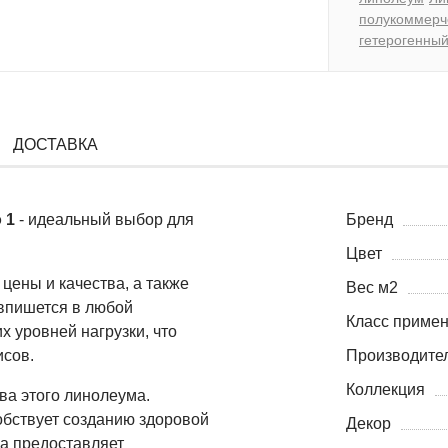
полукоммерч
гетерогенны
ДОСТАВКА
o 1
- идеальный выбор для
Бренд
Цвет
цены и качества, а также
Вес м2
 впишется в любой
Класс приме
х уровней нагрузки, что
исов.
Производите
Коллекция
ва этого линолеума.
обствует созданию здоровой
Декор
а предоставляет