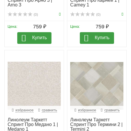
Спринт Про Арно 3 |
Спринт Про Карней 1 |
Arno 3
Carney 1
(0)
(0)
759 ₽
759 ₽
Цена:
Цена:
Купить
Купить
избранное
сравнить
избранное
сравнить
Линолеум Таркетт
Линолеум Таркетт
Спринт Про Медано 1 |
Спринт Про Термини 2 |
Medano 1
Termini 2