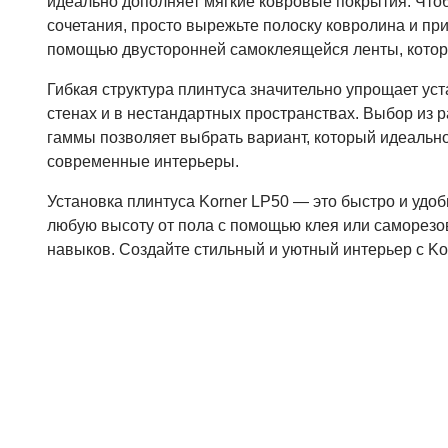
идеально дополняет мягкие ковровые покрытия. Что
сочетания, просто вырежьте полоску ковролина и при
помощью двусторонней самоклеящейся ленты, котора
Гибкая структура плинтуса значительно упрощает ус
стенах и в нестандартных пространствах. Выбор из 
гаммы позволяет выбрать вариант, который идеальн
современные интерьеры.
Установка плинтуса Korner LP50 — это быстро и удоб
любую высоту от пола с помощью клея или саморезов
навыков. Создайте стильный и уютный интерьер с Ko