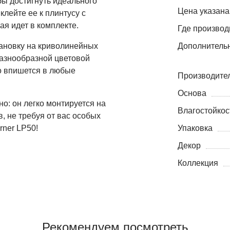
бы достигнуть идеального
Цена указана
клейте ее к плинтусу с
я идет в комплекте.
Где производ
тановку на криволинейных
Дополнитель
разнообразной цветовой
о впишется в любые
Производите
Основа
но: он легко монтируется на
Влагостойкос
, не требуя от вас особых
rner LP50!
Упаковка
Декор
Коллекция
Рекомендуем посмотреть