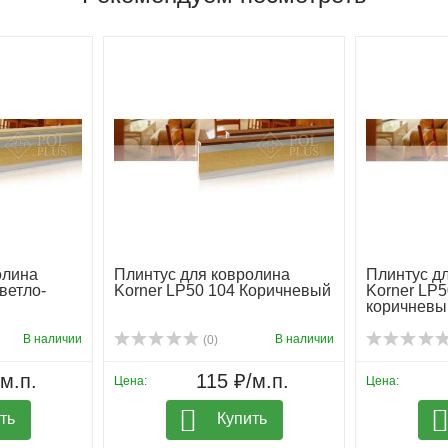
олина
Плинтус для ковролина
Плинтус д
ветло-
Korner LP50 104 Коричневый
Korner LP5
коричневы
В наличии
В наличии
(0)
м.п.
115 ₽/м.п.
Цена:
Цена:
ть
Купить