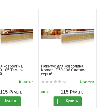
ля ковролина
Плинтус для ковролина
0 105 Темно-
Korner LP50 106 Светло-
й
серый
В наличии
В наличии
(0)
(0)
115 ₽/м.п.
115 ₽/м.п.
Цена:
Купить
Купить