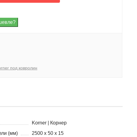
orner под ковролин
Korner | Корнер
ли (мм)
2500 x 50 x 15