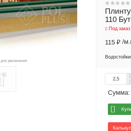
Плинту
110 Бу
Под заказ
/м.
115 ₽
Водостойкий
для увеличения
Сумма:
Куп
Кальку