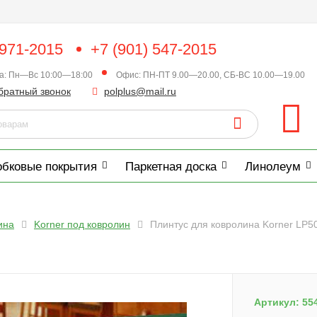
 971-2015
+7 (901) 547-2015
ка: Пн—Вс 10:00—18:00
Офис: ПН-ПТ 9.00—20.00, СБ-ВС 10.00—19.00
братный звонок
polplus@mail.ru
обковые покрытия
Паркетная доска
Линолеум
ина
Korner под ковролин
Плинтус для ковролина Korner LP5
Артикул:
55