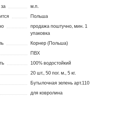
 за
м.п.
ится
Польша
но
продажа поштучно, мин. 1
упаковка
ль
Корнер (Польша)
ПВХ
ть
100% водостойкий
20 шт., 50 пог. м., 5 кг.
Бутылочная зелень арт.110
для ковролина