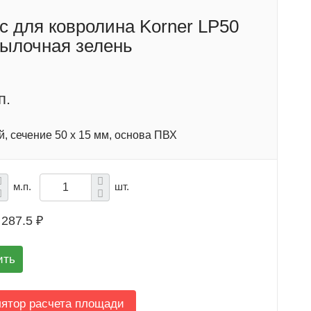
с для ковролина Korner LP50
тылочная зелень
п.
, сечение 50 x 15 мм, основа ПВХ
м.п.
шт.
287.5 ₽
ить
лятор расчета площади