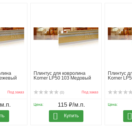
олина
Плинтус для ковролина
Плинтус д
Бежевый
Korner LP50 103 Медовый
Korner LP
Под заказ
Под заказ
(0)
м.п.
115 ₽/м.п.
Цена:
Цена:
ть
Купить