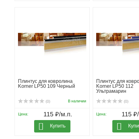
Плинтус для ковролина
Плинтус для ковр
Korner LP50 109 Черный
Korner LP50 112
Ультрамарин
В наличии
(0)
(0)
115 ₽/м.п.
115 ₽/
Цена:
Цена:
Купить
Купи