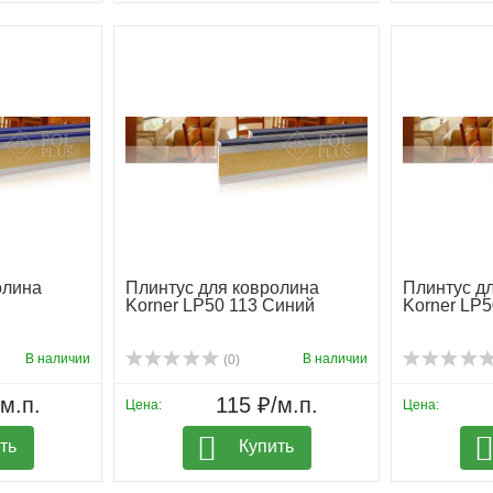
олина
Плинтус для ковролина
Плинтус д
Korner LP50 113 Синий
Korner LP5
В наличии
В наличии
(0)
м.п.
115 ₽/м.п.
Цена:
Цена:
ть
Купить